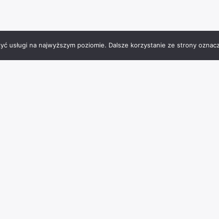
zyć usługi na najwyższym poziomie. Dalsze korzystanie ze strony oznacz
Tagi miejsc
Charzykowy
architektura
atrakcje
Bachorze
BMX
burgery
Chojnice
jezioro
frytki
hotel
falafel
interaktywna podłoga
JezioroCharzykowskie
Jeziro Charzykowskie
kąpieliskostrzeżone
park
muzeum
laserowypaintball
lody
masaże
ognisko
paintball
placzabaw
pomost
parkwodny
piwo
polenamiotowe
pomnik