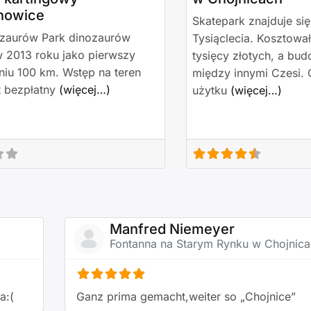
howice
Skatepark znajduje si
ozaurów Park dinozaurów
Tysiąclecia. Kosztowa
 2013 roku jako pierwszy
tysięcy złotych, a bud
iu 100 km. Wstęp na teren
między innymi Czesi.
t bezpłatny
(więcej…)
użytku
(więcej…)
Manfred Niemeyer
Fontanna na Starym Rynku w Chojnic
a:(
Ganz prima gemacht,weiter so „Chojnice”