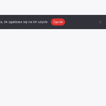
a, że zgadzasz się na ich użycie.
Zgoda
Pogoda
Facebook
Odwiedź nasz profil na
facebook
’u
I
Chojnice