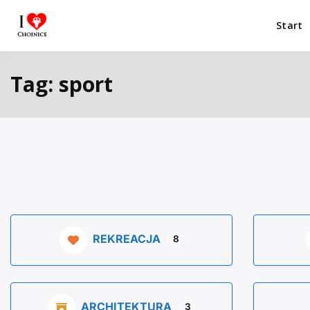
Przejdź
do
Start
I Love Chojnice
Miejsca które warto odwiedzić.
treści
Tag: sport
REKREACJA
8
ARCHITEKTURA
3