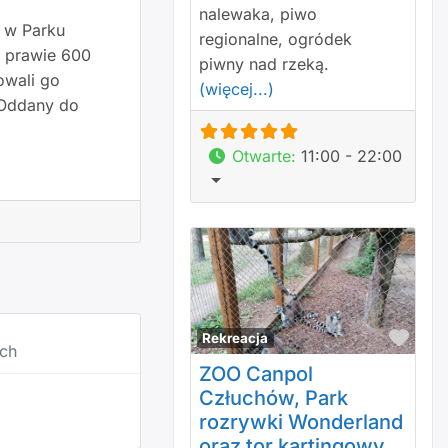
nalewaka, piwo
ę w Parku
regionalne, ogródek
ł prawie 600
piwny nad rzeką.
owali go
(więcej...)
 Oddany do
Otwarte
:
11:00 - 22:00
Polu
Rekreacja
ach
ZOO Canpol
Człuchów, Park
rozrywki Wonderland
oraz tor kartingowy.