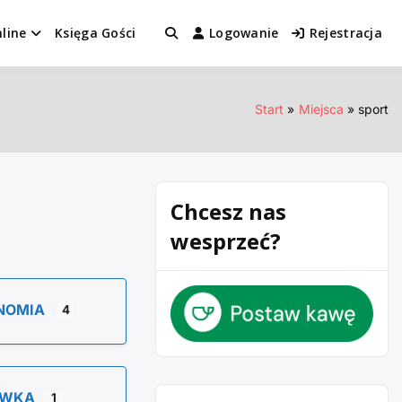
line
Księga Gości
Logowanie
Rejestracja
Start
Miejsca
sport
Chcesz nas
wesprzeć?
NOMIA
4
YWKA
1