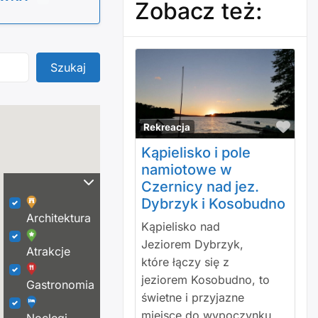
Zobacz też:
Szukaj
Szukaj
Polu
Rekreacja
Kąpielisko i pole
namiotowe w
Czernicy nad jez.
Dybrzyk i Kosobudno
Architektura
Kąpielisko nad
Jeziorem Dybrzyk,
Atrakcje
które łączy się z
jeziorem Kosobudno, to
Gastronomia
świetne i przyjazne
miejsce do wypoczynku