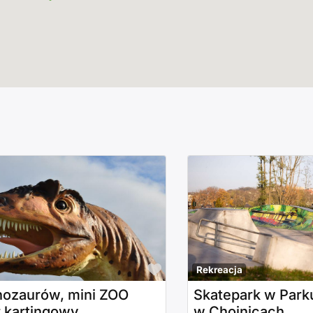
Polub to!
Rekreacja
nozaurów, mini ZOO
Skatepark w Parku
r kartingowy
w Chojnicach