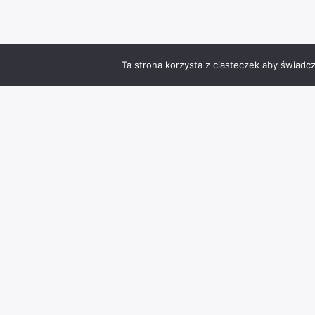
Ta strona korzysta z ciasteczek aby świadc
Zmień język
Info
Kontakt
Polityka prywatności