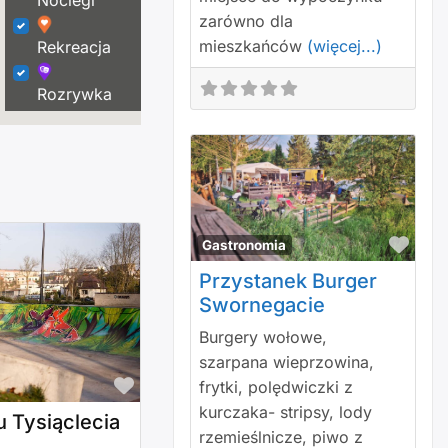
Noclegi
zarówno dla
mieszkańców
(więcej...)
Rekreacja
Rozrywka
Polu
Gastronomia
Przystanek Burger
Swornegacie
Burgery wołowe,
szarpana wieprzowina,
Polub to!
frytki, polędwiczki z
kurczaka- stripsy, lody
 Tysiąclecia
rzemieślnicze, piwo z