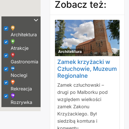
Zobacz też:
Architektura
Atrakcje
Polu
Architektura
Zamek krzyżacki w
Gastronomia
Człuchowie, Muzeum
Noclegi
Regionalne
Zamek człuchowski –
Rekreacja
drugi po Malborku pod
względem wielkości
Rozrywka
zamek Zakonu
Krzyżackiego. Był
siedzibą komtura i
konwentu