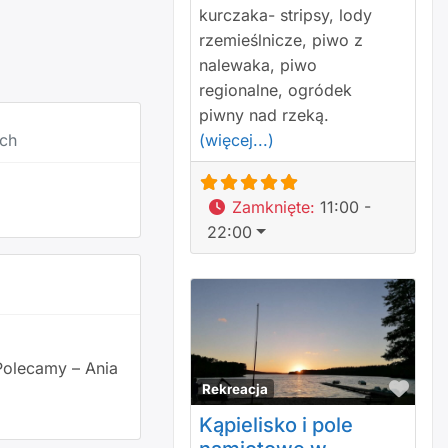
kurczaka- stripsy, lody
rzemieślnicze, piwo z
nalewaka, piwo
regionalne, ogródek
piwny nad rzeką.
(więcej...)
ach
Zamknięte
:
11:00 -
22:00
 Polecamy – Ania
Polu
Rekreacja
Kąpielisko i pole