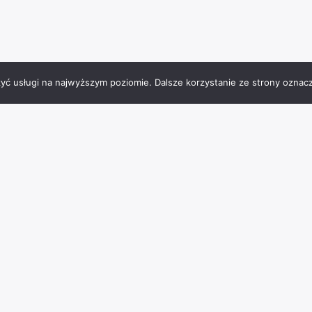
zyć usługi na najwyższym poziomie. Dalsze korzystanie ze strony oznacz
Tagi miejsc
Charzykowy
architektura
atrakcje
Bachorze
BMX
burgery
Chojnice
jezioro
frytki
hotel
falafel
interaktywna podłoga
JezioroCharzykowskie
Jeziro Charzykowskie
kąpieliskostrzeżone
park
muzeum
laserowypaintball
lody
masaże
ognisko
paintball