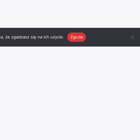
a, że zgadzasz się na ich użycie.
Zgoda
Pogoda
Facebook
Odwiedź nasz profil na
facebook
’u
I
Chojnice