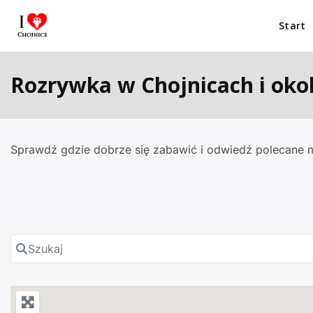
Przejdź
do
Start
I Love Chojnice
Miejsca które warto odwiedzić.
treści
Rozrywka w Chojnicach i okol
Sprawdź gdzie dobrze się zabawić i odwiedź polecane mi
Szukaj