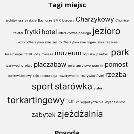
Tagi miejsc
Charzykowy
architektura
atrakcje
Bachorze
BMX
burgery
Chojnice
jezioro
frytki
hotel
falafel
interaktywna podłoga
JezioroCharzykowskie
Jeziro Charzykowskie
kąpieliskostrzeżone
park
muzeum
laserowypaintball
lody
masaże
ognisko
paintball
placzabaw
pomost
parkwodny
piwo
polenamiotowe
pomnik
rzeźba
punktwidokowy
rejs
restauracja
rowerywodne
rozrywka
Rytel
sport
starówka
statek
torkartingowy
tur
vr
wypożyczalnia
WyspaMiłości
zjeżdżalnia
zabytek
Pogoda