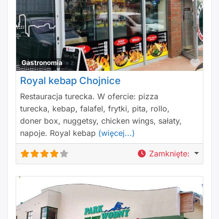
Polu
Gastronomia
Royal kebap Chojnice
Restauracja turecka. W ofercie: pizza
turecka, kebap, falafel, frytki, pita, rollo,
doner box, nuggetsy, chicken wings, sałaty,
napoje. Royal kebap
(więcej...)
Zamknięte
: