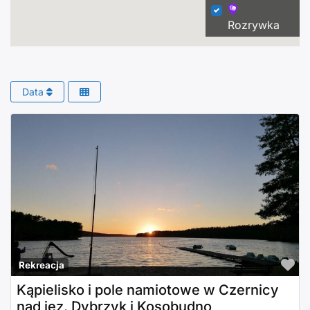
Rozrywka
Data
Po
Rekreacja
Kąpielisko i pole namiotowe w Czernicy
nad jez. Dybrzyk i Kosobudno