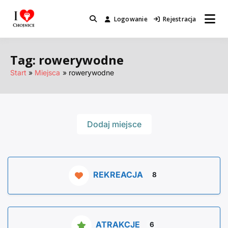
Przejdź
do
Logowanie
Rejestracja
Miejsca które warto odwiedzić.
I Love Chojnice
treści
Tag: rowerywodne
Start
Miejsca
rowerywodne
Dodaj miejsce
REKREACJA
8
ATRAKCJE
6