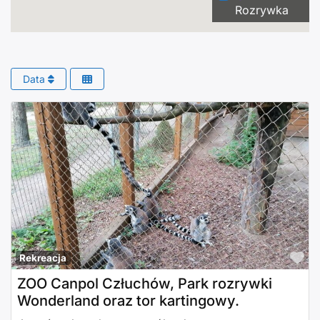
Rozrywka
Data
Po
Rekreacja
ZOO Canpol Człuchów, Park rozrywki
Wonderland oraz tor kartingowy.