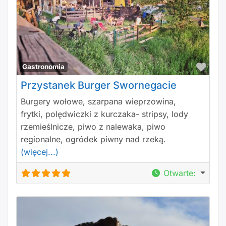
Polu
Gastronomia
Przystanek Burger Swornegacie
Burgery wołowe, szarpana wieprzowina,
frytki, polędwiczki z kurczaka- stripsy, lody
rzemieślnicze, piwo z nalewaka, piwo
regionalne, ogródek piwny nad rzeką.
(więcej...)
Otwarte
: