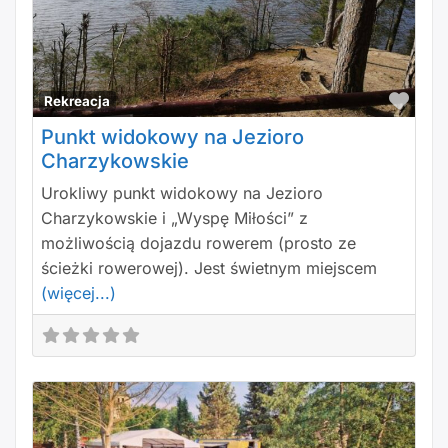
Polu
Rekreacja
Punkt widokowy na Jezioro
Charzykowskie
Urokliwy punkt widokowy na Jezioro
Charzykowskie i „Wyspę Miłości” z
możliwością dojazdu rowerem (prosto ze
ścieżki rowerowej). Jest świetnym miejscem
(więcej...)