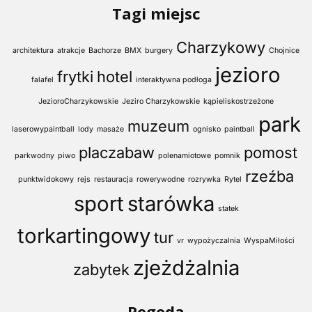
Tagi miejsc
Charzykowy
architektura
atrakcje
Bachorze
BMX
burgery
Chojnice
jezioro
frytki
hotel
falafel
interaktywna podłoga
JezioroCharzykowskie
Jeziro Charzykowskie
kąpieliskostrzeżone
park
muzeum
laserowypaintball
lody
masaże
ognisko
paintball
placzabaw
pomost
parkwodny
piwo
polenamiotowe
pomnik
rzeźba
punktwidokowy
rejs
restauracja
rowerywodne
rozrywka
Rytel
sport
starówka
statek
torkartingowy
tur
vr
wypożyczalnia
WyspaMiłości
zjeżdżalnia
zabytek
Pogoda