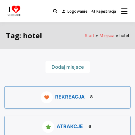
Przejdź
do
Logowanie
Rejestracja
Miejsca które warto odwiedzić.
I Love Chojnice
treści
Tag: hotel
Start
Miejsca
hotel
Dodaj miejsce
REKREACJA
8
ATRAKCJE
6