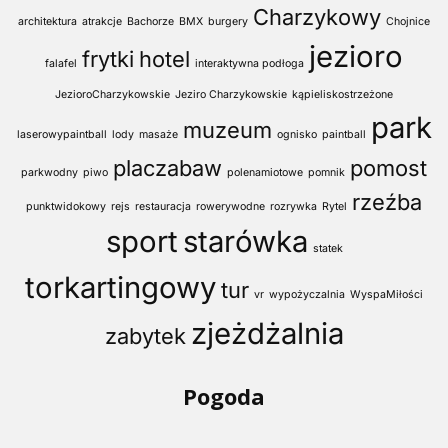
Charzykowy
architektura
atrakcje
Bachorze
BMX
burgery
Chojnice
jezioro
frytki
hotel
falafel
interaktywna podłoga
JezioroCharzykowskie
Jeziro Charzykowskie
kąpieliskostrzeżone
park
muzeum
laserowypaintball
lody
masaże
ognisko
paintball
placzabaw
pomost
parkwodny
piwo
polenamiotowe
pomnik
rzeźba
punktwidokowy
rejs
restauracja
rowerywodne
rozrywka
Rytel
sport
starówka
statek
torkartingowy
tur
vr
wypożyczalnia
WyspaMiłości
zjeżdżalnia
zabytek
Pogoda