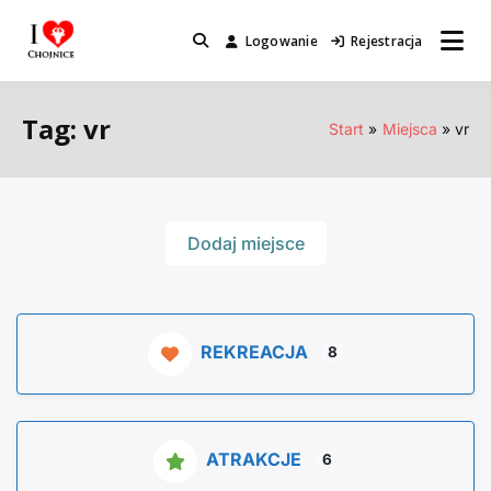
Przejdź
do
Logowanie
Rejestracja
Miejsca które warto odwiedzić.
I Love Chojnice
treści
Tag: vr
Start
Miejsca
vr
Dodaj miejsce
REKREACJA
8
ATRAKCJE
6