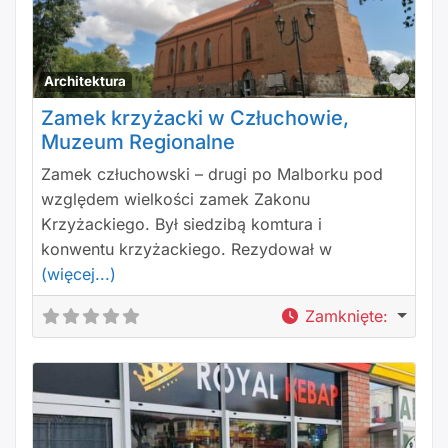
Polu
Architektura
Zamek krzyżacki w Człuchowie,
Muzeum Regionalne
Zamek człuchowski – drugi po Malborku pod
względem wielkości zamek Zakonu
Krzyżackiego. Był siedzibą komtura i
konwentu krzyżackiego. Rezydował w
(więcej...)
Zamknięte
: