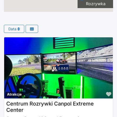
Rozrywka
Data
Po
Atrakcje
Centrum Rozrywki Canpol Extreme
Center