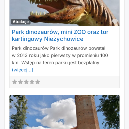
Polu
Atrakcje
Park dinozaurów, mini ZOO oraz tor
kartingowy Nieżychowice
Park dinozaurów Park dinozaurów powstał
w 2013 roku jako pierwszy w promieniu 100
km. Wstęp na teren parku jest bezpłatny
(więcej...)