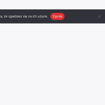
a, że zgadzasz się na ich użycie.
Zgoda
Pogoda
Facebook
Odwiedź nasz profil na
facebook
’u
I
Chojnice