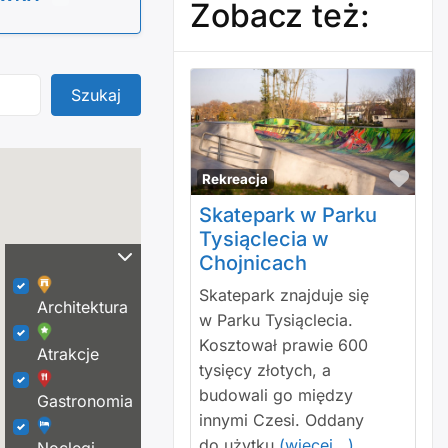
Zobacz też:
Szukaj
Szukaj
Polu
Rekreacja
Skatepark w Parku
Tysiąclecia w
Chojnicach
Skatepark znajduje się
Architektura
w Parku Tysiąclecia.
Kosztował prawie 600
Atrakcje
tysięcy złotych, a
budowali go między
Gastronomia
innymi Czesi. Oddany
do użytku
(więcej...)