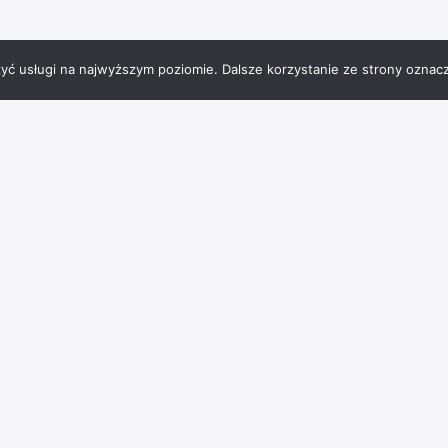
zyć usługi na najwyższym poziomie. Dalsze korzystanie ze strony oznacz
Tagi miejsc
Charzykowy
architektura
atrakcje
Bachorze
BMX
burgery
Chojnice
jezioro
frytki
hotel
falafel
interaktywna podłoga
JezioroCharzykowskie
Jeziro Charzykowskie
kąpieliskostrzeżone
park
muzeum
laserowypaintball
lody
masaże
ognisko
paintball
placzabaw
pomost
parkwodny
piwo
polenamiotowe
pomnik
rzeźba