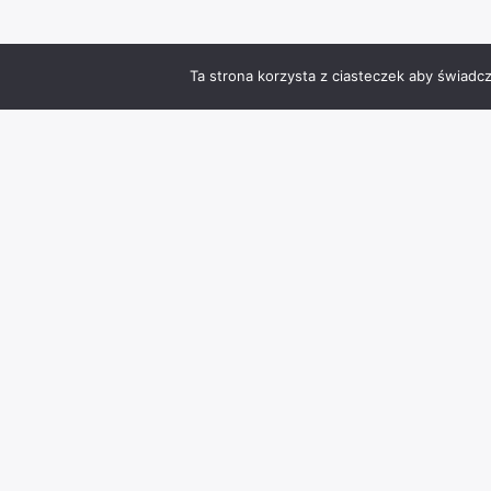
Ta strona korzysta z ciasteczek aby świadc
Zmień język
Info
Kontakt
Polityka prywatności
Kamera online Stary Rynek Chojnice