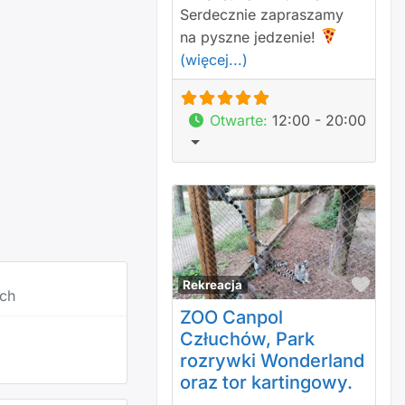
Serdecznie zapraszamy
na pyszne jedzenie!
(więcej...)
Otwarte
:
12:00 - 20:00
Polu
Rekreacja
ach
ZOO Canpol
Człuchów, Park
rozrywki Wonderland
oraz tor kartingowy.