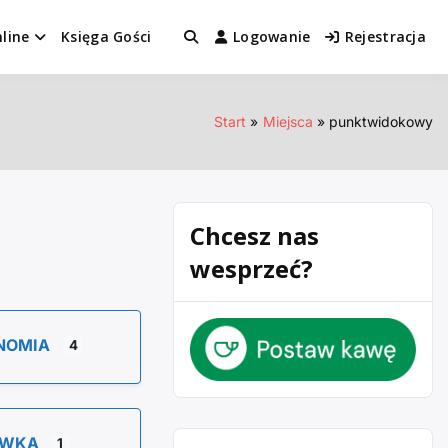
line
Księga Gości
Logowanie
Rejestracja
Start
Miejsca
punktwidokowy
Chcesz nas
wesprzeć?
NOMIA
4
YWKA
1