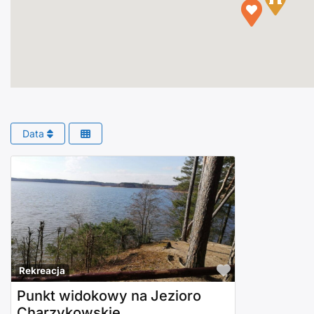
Data
Polub to!
Rekreacja
Punkt widokowy na Jezioro
Charzykowskie