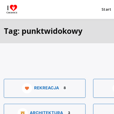
Przejdź
do
Start
I Love Chojnice
Miejsca które warto odwiedzić.
treści
Tag: punktwidokowy
REKREACJA
8
ARCHITEKTURA
3