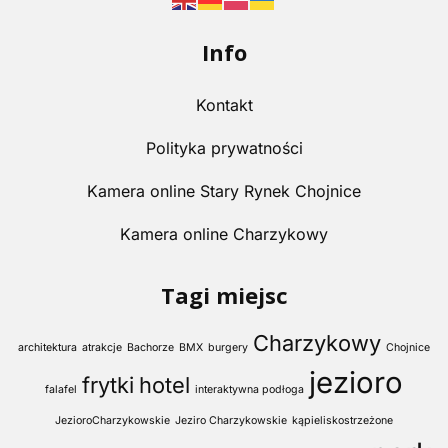
Info
Kontakt
Polityka prywatności
Kamera online Stary Rynek Chojnice
Kamera online Charzykowy
Tagi miejsc
Charzykowy
architektura
atrakcje
Bachorze
BMX
burgery
Chojnice
jezioro
frytki
hotel
falafel
interaktywna podłoga
JezioroCharzykowskie
Jeziro Charzykowskie
kąpieliskostrzeżone