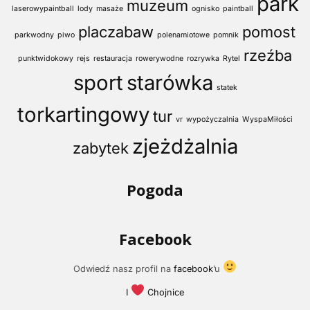
park
muzeum
laserowypaintball
lody
masaże
ognisko
paintball
placzabaw
pomost
parkwodny
piwo
polenamiotowe
pomnik
rzeźba
punktwidokowy
rejs
restauracja
rowerywodne
rozrywka
Rytel
sport
starówka
statek
torkartingowy
tur
vr
wypożyczalnia
WyspaMiłości
zjeżdżalnia
zabytek
Pogoda
Facebook
Odwiedź nasz profil na
facebook
’u
I
Chojnice