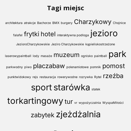
Tagi miejsc
Charzykowy
architektura
atrakcje
Bachorze
BMX
burgery
Chojnice
jezioro
frytki
hotel
falafel
interaktywna podłoga
JezioroCharzykowskie
Jeziro Charzykowskie
kąpieliskostrzeżone
park
muzeum
laserowypaintball
lody
masaże
ognisko
paintball
placzabaw
pomost
parkwodny
piwo
polenamiotowe
pomnik
rzeźba
punktwidokowy
rejs
restauracja
rowerywodne
rozrywka
Rytel
sport
starówka
statek
torkartingowy
tur
vr
wypożyczalnia
WyspaMiłości
zjeżdżalnia
zabytek