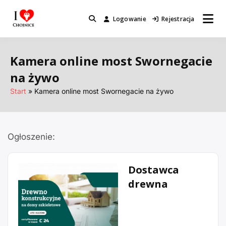
Przejdź
do
Logowanie
Rejestracja
Miejsca które warto odwiedzić.
I Love Chojnice
treści
Kamera online most Swornegacie
na żywo
Start
Kamera online most Swornegacie na żywo
Ogłoszenie:
Dostawca
drewna