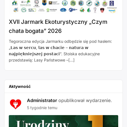
XVII Jarmark Ekoturystyczny „Czym
chata bogata” 2026
Tegoroczna edycja Jarmarku odbędzie się pod hasłem:
„𝗟𝗮𝘀 𝘄 𝘀𝗲𝗿𝗰𝘂, 𝗹𝗮𝘀 𝘄 𝗰𝗵𝗮𝗰𝗶𝗲 – 𝗻𝗮𝘁𝘂𝗿𝗮 𝘄
𝗻𝗮𝗷𝗽𝗶𝗲̨𝗸𝗻𝗶𝗲𝗷𝘀𝘇𝗲𝗷 𝗽𝗼𝘀𝘁𝗮𝗰𝗶”. Stoiska edukacyjne
przedstawią: Lasy Państwowe –[…]
Aktywność
Administrator
opublikował wydarzenie.
5 tygodnie temu