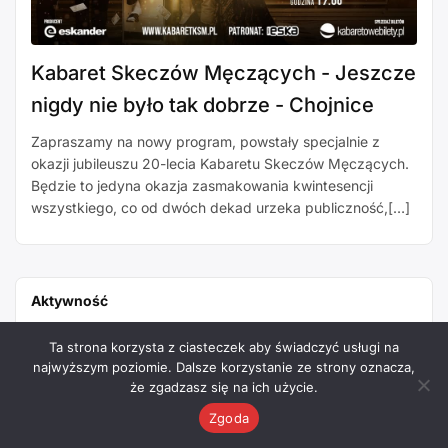
Kabaret Skeczów Męczących - Jeszcze
nigdy nie było tak dobrze - Chojnice
Zapraszamy na nowy program, powstały specjalnie z
okazji jubileuszu 20-lecia Kabaretu Skeczów Męczących.
Będzie to jedyna okazja zasmakowania kwintesencji
wszystkiego, co od dwóch dekad urzeka publiczność,[…]
Aktywność
Ta strona korzysta z ciasteczek aby świadczyć usługi na
Administrator
opublikował wydarzenie.
najwyższym poziomie. Dalsze korzystanie ze strony oznacza,
2 miesiące temu
że zgadzasz się na ich użycie.
Zgoda