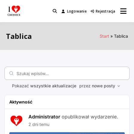
Przejdź
do
Logowanie
Rejestracja
Miejsca które warto odwiedzić.
I Love Chojnice
treści
Tablica
Start
Tablica
Szukaj
wpisów…
Pokazać
wszystkie aktualizacje
przez
nowe posty
Aktywność
Administrator
opublikował wydarzenie.
2 dni temu