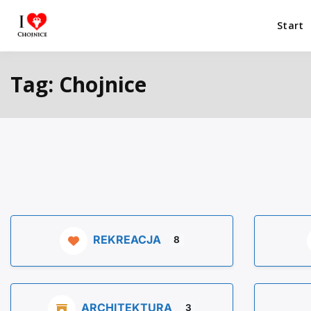
Przejdź
do
Start
I Love Chojnice
Miejsca które warto odwiedzić.
treści
Tag: Chojnice
REKREACJA
8
ARCHITEKTURA
3