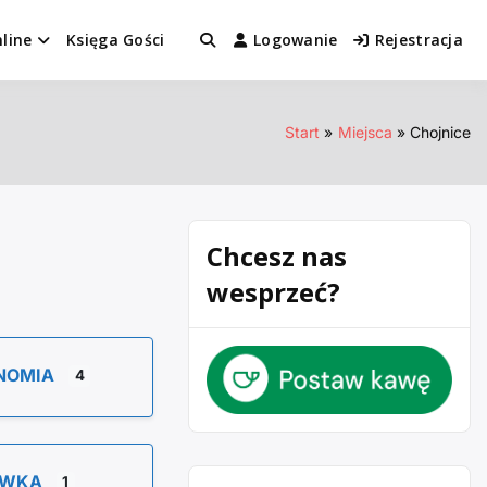
line
Księga Gości
Logowanie
Rejestracja
Start
Miejsca
Chojnice
Chcesz nas
wesprzeć?
NOMIA
4
YWKA
1