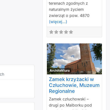
terenach zgodnych z
naturalnym życiem
zwierząt o pow. 4870
(więcej...)
Polu
Architektura
ach
Zamek krzyżacki w
Człuchowie, Muzeum
Regionalne
Zamek człuchowski –
drugi po Malborku pod