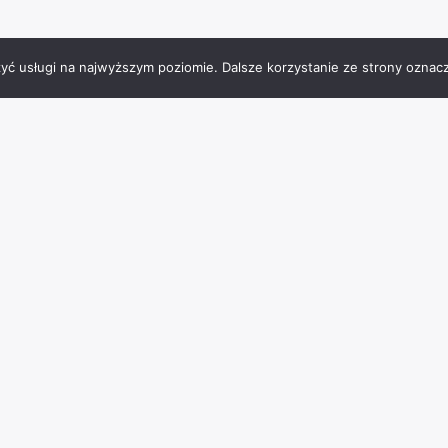
zyć usługi na najwyższym poziomie. Dalsze korzystanie ze strony oznacz
Tagi miejsc
Charzykowy
architektura
atrakcje
Bachorze
BMX
burgery
Chojnice
jezioro
frytki
hotel
falafel
interaktywna podłoga
JezioroCharzykowskie
Jeziro Charzykowskie
kąpieliskostrzeżone
park
muzeum
laserowypaintball
lody
masaże
ognisko
paintball
placzabaw
pomost
parkwodny
piwo
polenamiotowe
pomnik
rzeźba
punktwidokowy
rejs
restauracja
rowerywodne
rozrywka
Rytel