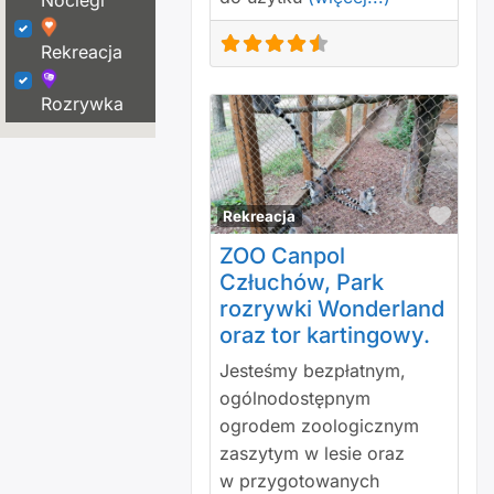
Noclegi
Rekreacja
Rozrywka
Polu
Rekreacja
ZOO Canpol
Człuchów, Park
rozrywki Wonderland
oraz tor kartingowy.
Jesteśmy bezpłatnym,
ogólnodostępnym
ogrodem zoologicznym
zaszytym w lesie oraz
w przygotowanych