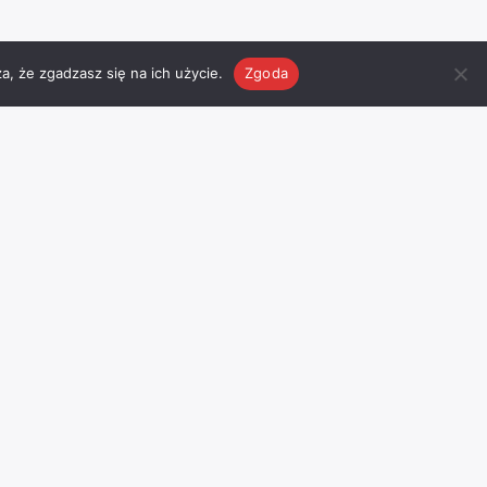
a, że zgadzasz się na ich użycie.
Zgoda
Pogoda
Facebook
Odwiedź nasz profil na
facebook
’u
I
Chojnice