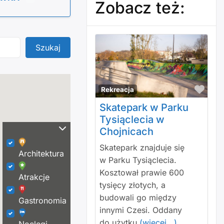
Zobacz też:
Szukaj
Szukaj
Polu
Rekreacja
Skatepark w Parku
Tysiąclecia w
Chojnicach
Skatepark znajduje się
Architektura
w Parku Tysiąclecia.
Kosztował prawie 600
Atrakcje
tysięcy złotych, a
budowali go między
Gastronomia
innymi Czesi. Oddany
do użytku
(więcej...)