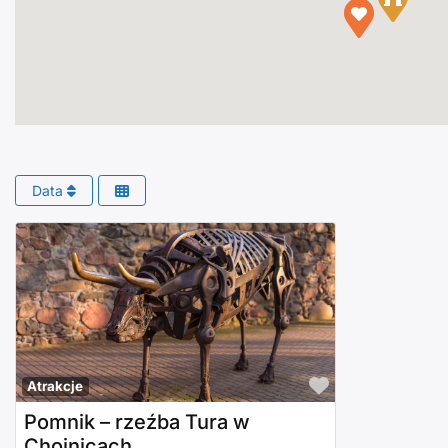
Data
Polub to!
Atrakcje
Pomnik – rzeźba Tura w
Chojnicach