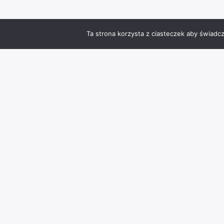
Ta strona korzysta z ciasteczek aby świadc
Zmień język
Info
Kontakt
Polityka prywatności
Kamera online Stary Rynek Chojnice