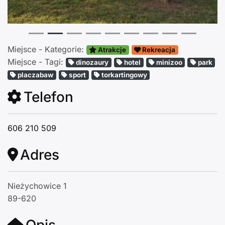
Miejsce - Kategorie:
Atrakcje
Rekreacja
Miejsce - Tagi:
dinozaury
hotel
minizoo
park
placzabaw
sport
torkartingowy
Telefon
606 210 509
Adres
Nieżychowice 1
89-620