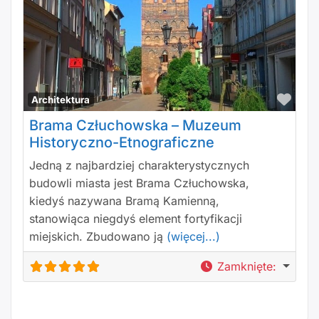
Polu
Architektura
Brama Człuchowska – Muzeum
Historyczno-Etnograficzne
Jedną z najbardziej charakterystycznych
budowli miasta jest Brama Człuchowska,
kiedyś nazywana Bramą Kamienną,
stanowiąca niegdyś element fortyfikacji
miejskich. Zbudowano ją
(więcej...)
Zamknięte
: