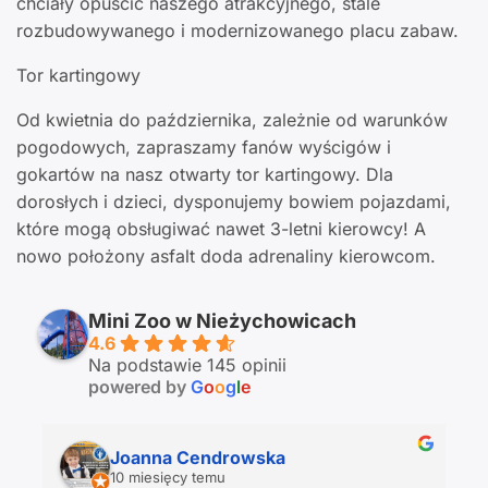
chciały opuścić naszego atrakcyjnego, stale
rozbudowywanego i modernizowanego placu zabaw.
Tor kartingowy
Od kwietnia do października, zależnie od warunków
pogodowych, zapraszamy fanów wyścigów i
gokartów na nasz otwarty tor kartingowy. Dla
dorosłych i dzieci, dysponujemy bowiem pojazdami,
które mogą obsługiwać nawet 3-letni kierowcy! A
nowo położony asfalt doda adrenaliny kierowcom.
Mini Zoo w Nieżychowicach
4.6
Na podstawie 145 opinii
powered by
G
o
o
g
l
e
Joanna Cendrowska
10 miesięcy temu