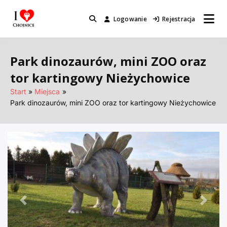
Przejdź
do
Logowanie
Rejestracja
Miejsca które warto odwiedzić.
I Love Chojnice
treści
Park dinozaurów, mini ZOO oraz
tor kartingowy Nieżychowice
Start
Miejsca
Park dinozaurów, mini ZOO oraz tor kartingowy Nieżychowice
Poprzednie
Nastę