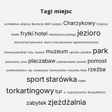
Tagi miejsc
Charzykowy
architektura
atrakcje
Bachorze
BMX
burgery
Chojnice
jezioro
frytki
hotel
falafel
interaktywna podłoga
JezioroCharzykowskie
Jeziro Charzykowskie
kąpieliskostrzeżone
park
muzeum
laserowypaintball
lody
masaże
ognisko
paintball
placzabaw
pomost
parkwodny
piwo
polenamiotowe
pomnik
rzeźba
punktwidokowy
rejs
restauracja
rowerywodne
rozrywka
Rytel
sport
starówka
statek
torkartingowy
tur
vr
wypożyczalnia
WyspaMiłości
zjeżdżalnia
zabytek