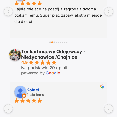
Fajnie miejsce na postój z zagrodą z dwoma 
P
ptakami emu. Super plac zabaw, ekstra miejsce 
s
dla dzieci
p
Tor kartingowy Odejewscy -
Nieżychowice /Chojnice
4.9
Na podstawie 29 opinii
powered by
G
o
o
g
l
e
Kołneł
2 lata temu
T
s