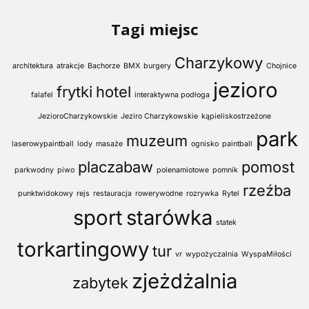
Tagi miejsc
Charzykowy
architektura
atrakcje
Bachorze
BMX
burgery
Chojnice
jezioro
frytki
hotel
falafel
interaktywna podłoga
JezioroCharzykowskie
Jeziro Charzykowskie
kąpieliskostrzeżone
park
muzeum
laserowypaintball
lody
masaże
ognisko
paintball
placzabaw
pomost
parkwodny
piwo
polenamiotowe
pomnik
rzeźba
punktwidokowy
rejs
restauracja
rowerywodne
rozrywka
Rytel
sport
starówka
statek
torkartingowy
tur
vr
wypożyczalnia
WyspaMiłości
zjeżdżalnia
zabytek