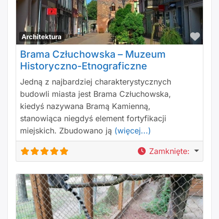
Polu
Architektura
Brama Człuchowska – Muzeum
Historyczno-Etnograficzne
Jedną z najbardziej charakterystycznych
budowli miasta jest Brama Człuchowska,
kiedyś nazywana Bramą Kamienną,
stanowiąca niegdyś element fortyfikacji
miejskich. Zbudowano ją
(więcej...)
Zamknięte
: