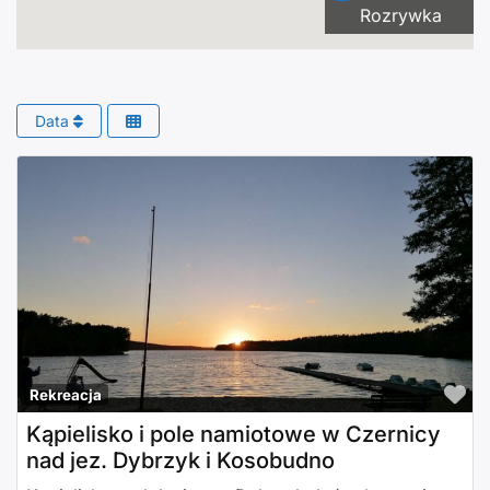
Rozrywka
Data
Po
Rekreacja
Kąpielisko i pole namiotowe w Czernicy
nad jez. Dybrzyk i Kosobudno