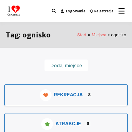
Przejdź
do
Logowanie
Rejestracja
Miejsca które warto odwiedzić.
I Love Chojnice
treści
Tag: ognisko
Start
Miejsca
ognisko
Dodaj miejsce
REKREACJA
8
ATRAKCJE
6