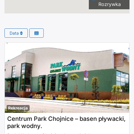
Rozrywka
Data
Po
Rekreacja
Centrum Park Chojnice – basen pływacki,
park wodny.