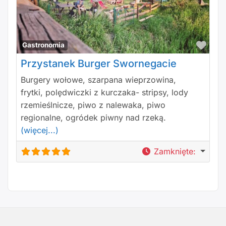
Polu
Gastronomia
Przystanek Burger Swornegacie
Burgery wołowe, szarpana wieprzowina,
frytki, polędwiczki z kurczaka- stripsy, lody
rzemieślnicze, piwo z nalewaka, piwo
regionalne, ogródek piwny nad rzeką.
(więcej...)
Zamknięte
: