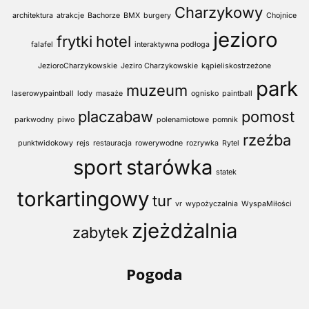
Charzykowy
architektura
atrakcje
Bachorze
BMX
burgery
Chojnice
jezioro
frytki
hotel
falafel
interaktywna podłoga
JezioroCharzykowskie
Jeziro Charzykowskie
kąpieliskostrzeżone
park
muzeum
laserowypaintball
lody
masaże
ognisko
paintball
placzabaw
pomost
parkwodny
piwo
polenamiotowe
pomnik
rzeźba
punktwidokowy
rejs
restauracja
rowerywodne
rozrywka
Rytel
sport
starówka
statek
torkartingowy
tur
vr
wypożyczalnia
WyspaMiłości
zjeżdżalnia
zabytek
Pogoda