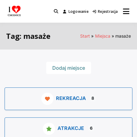
Przejdź
do
Logowanie
Rejestracja
Miejsca które warto odwiedzić.
I Love Chojnice
treści
Tag: masaże
Start
Miejsca
masaże
Dodaj miejsce
REKREACJA
8
ATRAKCJE
6