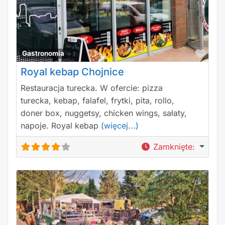
Polu
Gastronomia
Royal kebap Chojnice
Restauracja turecka. W ofercie: pizza
turecka, kebap, falafel, frytki, pita, rollo,
doner box, nuggetsy, chicken wings, sałaty,
napoje. Royal kebap
(więcej...)
Zamknięte
: