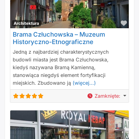
Polu
Architektura
Brama Człuchowska – Muzeum
Historyczno-Etnograficzne
Jedną z najbardziej charakterystycznych
budowli miasta jest Brama Człuchowska,
kiedyś nazywana Bramą Kamienną,
stanowiąca niegdyś element fortyfikacji
miejskich. Zbudowano ją
(więcej...)
Zamknięte
: