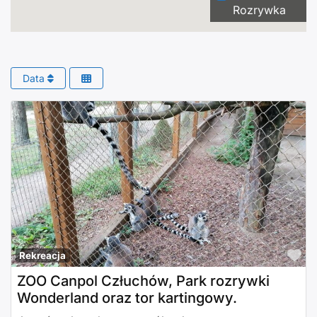
Rozrywka
Data
Po
Rekreacja
ZOO Canpol Człuchów, Park rozrywki
Wonderland oraz tor kartingowy.