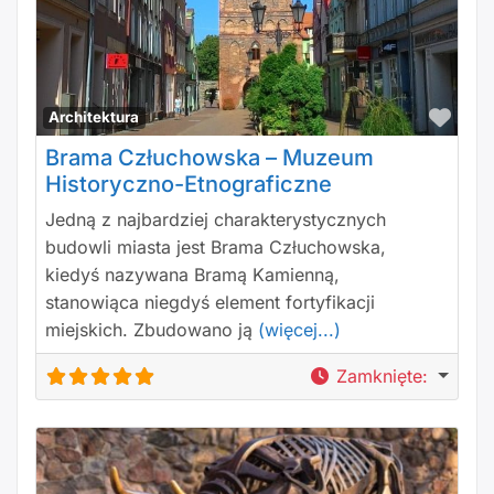
Polu
Architektura
Brama Człuchowska – Muzeum
Historyczno-Etnograficzne
Jedną z najbardziej charakterystycznych
budowli miasta jest Brama Człuchowska,
kiedyś nazywana Bramą Kamienną,
stanowiąca niegdyś element fortyfikacji
miejskich. Zbudowano ją
(więcej...)
Zamknięte
: