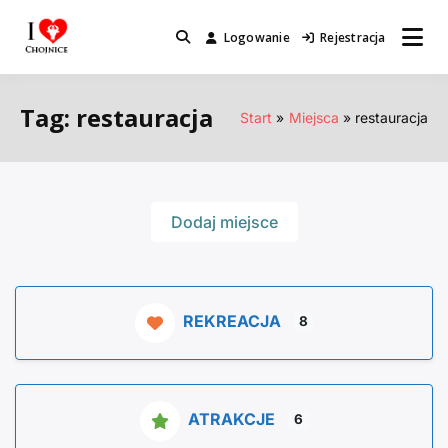
Przejdź
do
Logowanie
Rejestracja
Miejsca które warto odwiedzić.
I Love Chojnice
treści
Tag: restauracja
Start
Miejsca
restauracja
Dodaj miejsce
REKREACJA
8
ATRAKCJE
6