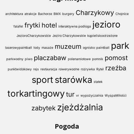
Charzykowy
architektura
atrakcje
Bachorze
BMX
burgery
Chojnice
jezioro
frytki
hotel
falafel
interaktywna podłoga
JezioroCharzykowskie
Jeziro Charzykowskie
kąpieliskostrzeżone
park
muzeum
laserowypaintball
lody
masaże
ognisko
paintball
placzabaw
pomost
parkwodny
piwo
polenamiotowe
pomnik
rzeźba
punktwidokowy
rejs
restauracja
rowerywodne
rozrywka
Rytel
sport
starówka
statek
torkartingowy
tur
vr
wypożyczalnia
WyspaMiłości
zjeżdżalnia
zabytek
Pogoda