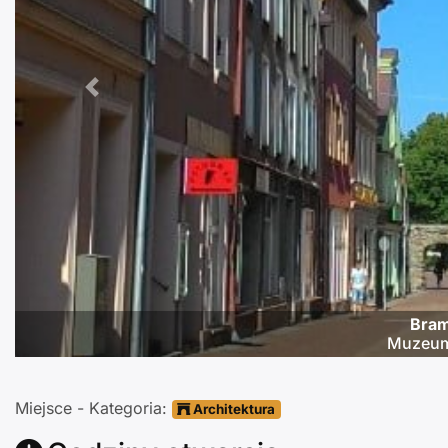
Poprzednie
Bram
Muzeum 
Miejsce - Kategoria:
Architektura