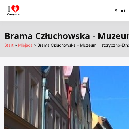
Przejdź
do
Start
I Love Chojnice
Miejsca które warto odwiedzić.
treści
Brama Człuchowska - Muzeum
Start
Miejsca
Brama Człuchowska – Muzeum Historyczno-Etno