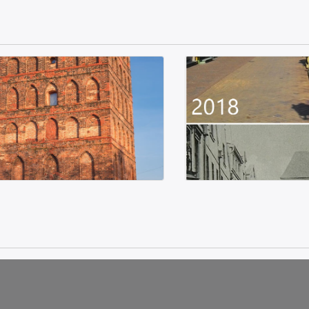
a Człuchowska Chojnice
Brama Człuchows