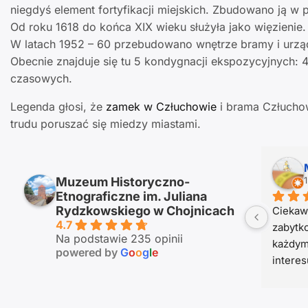
niegdyś element fortyfikacji miejskich. Zbudowano ją w
Od roku 1618 do końca XIX wieku służyła jako więzienie
W latach 1952 – 60 przebudowano wnętrze bramy i urzą
Obecnie znajduje się tu 5 kondygnacji ekspozycyjnych: 4 
czasowych.
Legenda głosi, że
zamek w Człuchowie
i brama Człuchow
trudu poruszać się miedzy miastami.
Patryk TO JA
12 miesięcy temu
Muzeum Historyczno-
Etnograficzne im. Juliana
Rydzkowskiego w Chojnicach
w 
Pamiętam dobrze jak przejeżdżałem 
Bardzo 
4.7
Na 
tedy na koniu w styczniu 1920 r. Zima 
regiona
Na podstawie 235 opinii
była sroga, ale Kasztanka dała rade
sympat
powered by
G
o
o
g
l
e
 
odpowi
rzy 
 