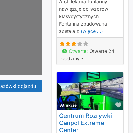
Architektura fontanny
nawiązuje do wzorów
klasycystycznych.
Fontanna zbudowana
została z
(więcej...)
Otwarte
:
Otwarte 24
godziny
azówki dojazdu
Polu
Atrakcje
Centrum Rozrywki
Canpol Extreme
Center