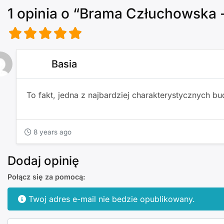
1 opinia
o
“Brama Człuchowska -
Basia
To fakt, jedna z najbardziej charakterystycznych 
8 years ago
Dodaj opinię
Połącz się za pomocą:
Twoj adres e-mail nie bedzie opublikowany.
Text opinii