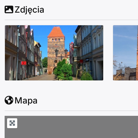
a. 
Zdjęcia
 
ć. 
 
Brama Człuchowska Chojnice
Bram
Mapa