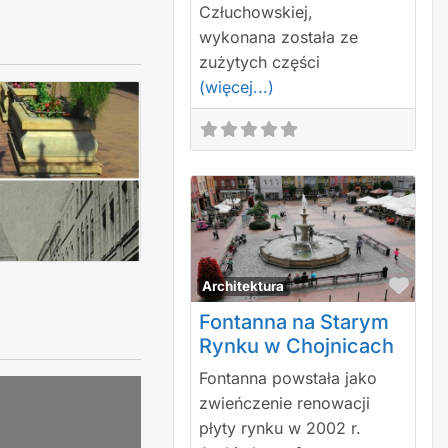
Człuchowskiej,
wykonana została ze
zużytych części
(więcej...)
ka Chojnice
Polu
Architektura
Fontanna na Starym
Rynku w Chojnicach
Fontanna powstała jako
zwieńczenie renowacji
płyty rynku w 2002 r.