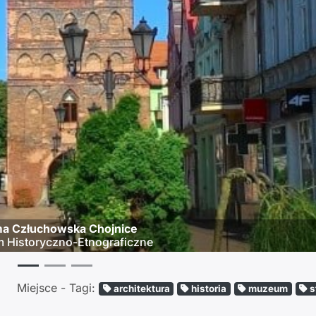
a Człuchowska Chojnice
Historyczno-Etnograficzne
Miejsce - Tagi:
architektura
historia
muzeum
s