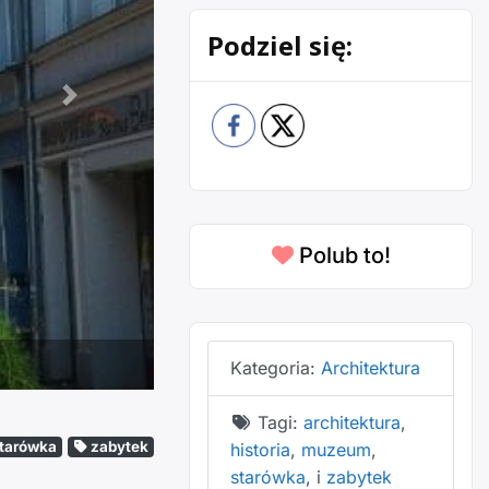
Podziel się:
Następne
Polub to!
Kategoria:
Architektura
Tagi:
architektura
,
tarówka
zabytek
historia
,
muzeum
,
starówka
, i
zabytek