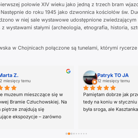
 pierwszej połowie XIV wieku jako jedną z trzech bram wja
. Następnie do roku 1945 jako dzwonnica kościołów św. Duc
dzono w niej sale wystawowe udostępnione zwiedzającym 
z wystawami stałymi (archeologia, etnografia, historia, szt
ska w Chojnicach połączone są tunelami, którymi rycerze
Daisy Gocha
Rybak morze
12 miesięcy temu
2 lata temu
ciekawe miejsce kultury 
Kameralnie ale i też pora 
lnej. Obsługa niezwykle miła i 
sprzyjała. Spokojnie moż
yczna, bardzo pomocna, udzieli 
pooglądać i poczytać
edzi na każde pytanie