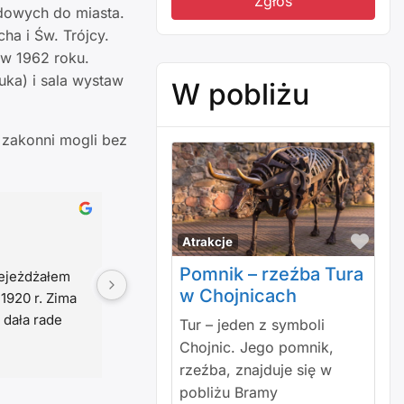
Zgłoś
zdowych do miasta.
ha i Św. Trójcy.
w 1962 roku.
uka) i sala wystaw
W pobliżu
 zakonni mogli bez
Wojciech Kaczmarek
2 lata temu
Polu
Atrakcje
Pomnik – rzeźba Tura
dnia i roku 
w Chojnicach
na sobie 
Tur – jeden z symboli
Chojnic. Jego pomnik,
rzeźba, znajduje się w
pobliżu Bramy