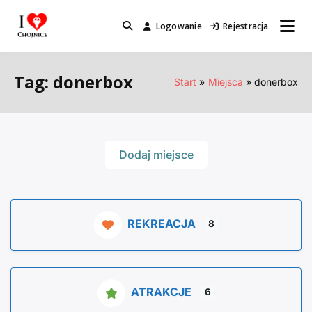
Przejdź
do
Logowanie
Rejestracja
Miejsca które warto odwiedzić.
I Love Chojnice
treści
Tag: donerbox
Start
Miejsca
donerbox
Dodaj miejsce
REKREACJA
8
ATRAKCJE
6