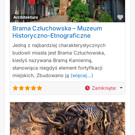
Polu
Architektura
Brama Człuchowska – Muzeum
Historyczno-Etnograficzne
Jedną z najbardziej charakterystycznych
budowli miasta jest Brama Człuchowska,
kiedyś nazywana Bramą Kamienną,
stanowiąca niegdyś element fortyfikacji
miejskich. Zbudowano ją
(więcej...)
Zamknięte
: