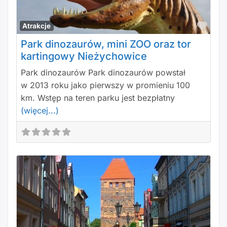
Polu
Atrakcje
Park dinozaurów, mini ZOO oraz tor
kartingowy Nieżychowice
Park dinozaurów Park dinozaurów powstał
w 2013 roku jako pierwszy w promieniu 100
km. Wstęp na teren parku jest bezpłatny
(więcej...)