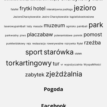
jezioro
frytki
hotel
falafel
interaktywna podłoga
JezioroCharzykowskie
Jeziro Charzykowskie
kąpieliskostrzeżone
park
muzeum
laserowypaintball
lody
masaże
ognisko
paintball
placzabaw
pomost
parkwodny
piwo
polenamiotowe
pomnik
rzeźba
punktwidokowy
rejs
restauracja
rowerywodne
rozrywka
Rytel
sport
starówka
statek
torkartingowy
tur
vr
wypożyczalnia
WyspaMiłości
zjeżdżalnia
zabytek
Pogoda
Facebook