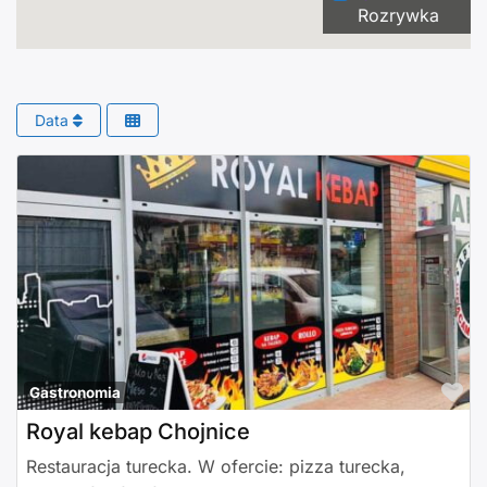
Rozrywka
Data
Po
Gastronomia
Royal kebap Chojnice
Restauracja turecka. W ofercie: pizza turecka,