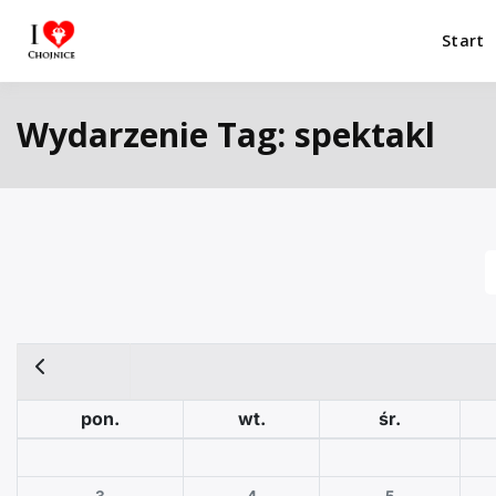
Przejdź
do
Start
I Love Chojnice
Miejsca które warto odwiedzić.
treści
Wydarzenie Tag:
spektakl
pon.
wt.
śr.