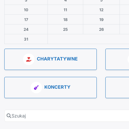
3
4
5
10
11
12
17
18
19
24
25
26
31
CHARYTATYWNE
KONCERTY
Szukaj