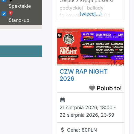
zespół z kręgu piosenki
Spektakle
poetyckiej i ballady
(więcej...)
folkowej w Polsce. Od
Stand-up
przeszło trzech dekad
prowadzony przez
Krzysztofa
Myszkowskiego –
charyzmatycznego
pieśniarza, kompozytora i
autora o studenckim
CZW RAP NIGHT
rodowodzie. Skład
2026
zespołu: Krzysztof
Polub to!
Myszkowski – śpiew,
gitara, harmonijka ustna
Wojciech Czemplik –
21 sierpnia 2026, 18:00
-
skrzypce Tomasz
22 sierpnia 2026, 23:59
Pierzchniak – kontrabas,
gitara basowa, melodyka
Cena:
80PLN