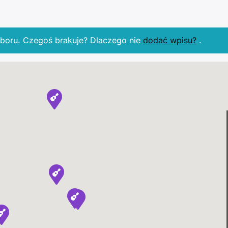
boru. Czegoś brakuje? Dlaczego nie
dodać wpisu?
.