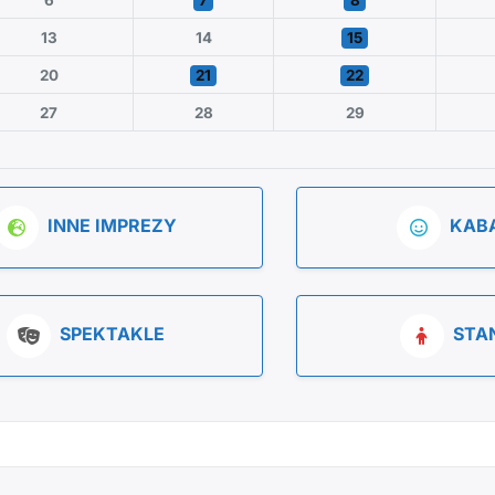
6
7
8
13
14
15
20
21
22
27
28
29
INNE IMPREZY
KAB
SPEKTAKLE
STA