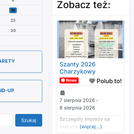
9
Zobacz też:
16
23
30
ARETY
Szanty 2026
Charzykowy
Polub to!
Nowe
ND-UP
7 sierpnia 2026
-
8 sierpnia 2026
Szczegóły imprezy na
Szukaj
Szukaj
plakacie…
(więcej...)