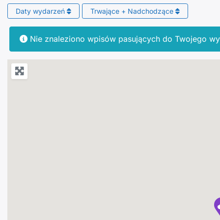
Daty wydarzeń
Trwające + Nadchodzące
Nie znaleziono wpisów pasujących do Twojego wy