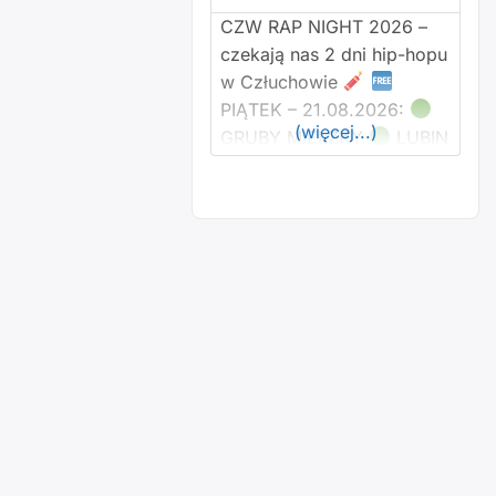
Bolesław Pietraszkiewicz –
CZW RAP NIGHT 2026 –
gitary Beata Koptas –
czekają nas 2 dni hip-hopu
w Człuchowie
PIĄTEK – 21.08.2026:
(więcej...)
GRUBY MIELZKY
LUBIN
RHOYBERS
MSL
CREW
RYMSON
TUC
SOBOTA –
22.08.2026:
KRONKEL
DOM
DONGURALESKO
BELMONDAWG
SHELLERINI
WIŚNIA
BAKAJOKO
AGIA
WAVYZIEN X KøDi
RYGOR/EXPE
ZABER
PROWADZENIE PIĄTEK