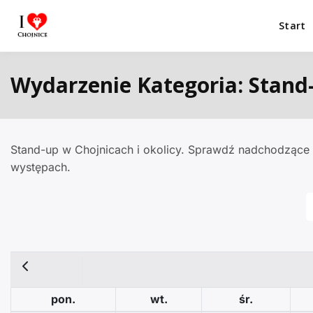
Przejdź
do
Start
I Love Chojnice
Miejsca które warto odwiedzić.
treści
Wydarzenie Kategoria:
Stand
Stand-up w Chojnicach i okolicy. Sprawdź nadchodzące 
występach.
pon.
wt.
śr.