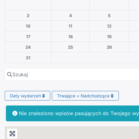
3
4
5
10
11
12
17
18
19
24
25
26
31
Szukaj
Daty wydarzeń
Trwające + Nadchodzące
Nie znaleziono wpisów pasujących do Twojego wy