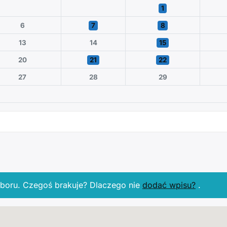
1
6
7
8
13
14
15
20
21
22
27
28
29
boru. Czegoś brakuje? Dlaczego nie
dodać wpisu?
.