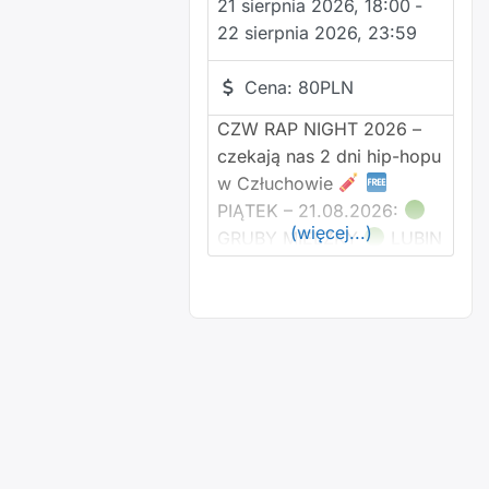
21 sierpnia 2026, 18:00
-
skrzypce Tomasz
22 sierpnia 2026, 23:59
Pierzchniak – kontrabas,
gitara basowa, melodyka
Cena:
80PLN
Bolesław Pietraszkiewicz –
CZW RAP NIGHT 2026 –
gitary Beata Koptas –
czekają nas 2 dni hip-hopu
w Człuchowie
PIĄTEK – 21.08.2026:
(więcej...)
GRUBY MIELZKY
LUBIN
RHOYBERS
MSL
CREW
RYMSON
TUC
SOBOTA –
22.08.2026:
KRONKEL
DOM
DONGURALESKO
BELMONDAWG
SHELLERINI
WIŚNIA
BAKAJOKO
AGIA
WAVYZIEN X KøDi