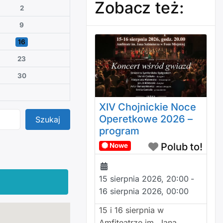
Zobacz też:
2
9
16
23
30
XIV Chojnickie Noce
Operetkowe 2026 –
Szukaj
Szukaj
program
Polub to!
Nowe
15 sierpnia 2026, 20:00
-
16 sierpnia 2026, 00:00
15 i 16 sierpnia w
Amfiteatrze im. Jana