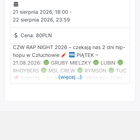
21 sierpnia 2026, 18:00
-
22 sierpnia 2026, 23:59
Cena:
80PLN
CZW RAP NIGHT 2026 – czekają nas 2 dni hip-
hopu w Człuchowie
PIĄTEK –
21.08.2026:
GRUBY MIELZKY
LUBIN
RHOYBERS
MSL CREW
RYMSON
TUC
(więcej...)
SOBOTA – 22.08.2026:
KRONKEL DOM
DONGURALESKO
BELMONDAWG
SHELLERINI
WIŚNIA BAKAJOKO
AGIA
WAVYZIEN X KøDi
RYGOR/EXPE
ZABER
PROWADZENIE PIĄTEK