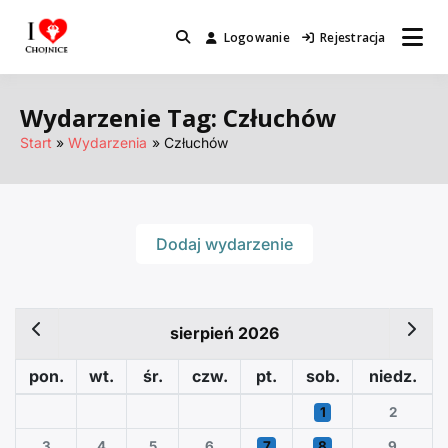
Przejdź
do
Logowanie
Rejestracja
Miejsca które warto odwiedzić.
I Love Chojnice
treści
Wydarzenie Tag:
Człuchów
Start
Wydarzenia
Człuchów
Dodaj wydarzenie
sierpień 2026
pon.
wt.
śr.
czw.
pt.
sob.
niedz.
1
2
3
4
5
6
7
8
9