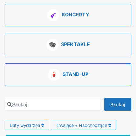
KONCERTY
SPEKTAKLE
STAND-UP
Szukaj
Szuk
Szukaj
Daty wydarzeń
Trwające + Nadchodzące