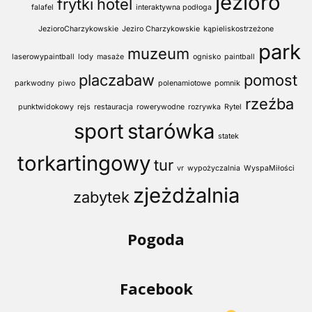
jezioro
frytki
hotel
falafel
interaktywna podłoga
JezioroCharzykowskie
Jeziro Charzykowskie
kąpieliskostrzeżone
park
muzeum
laserowypaintball
lody
masaże
ognisko
paintball
placzabaw
pomost
parkwodny
piwo
polenamiotowe
pomnik
rzeźba
punktwidokowy
rejs
restauracja
rowerywodne
rozrywka
Rytel
sport
starówka
statek
torkartingowy
tur
vr
wypożyczalnia
WyspaMiłości
zjeżdżalnia
zabytek
Pogoda
Facebook