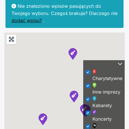
Nie znaleziono wpisów pasujących do
Twojego wyboru. Czegoś brakuje? Dlaczego nie
dodać wpisu?
.
Charytatywne
Inne imprezy
Kabarety
Koncerty