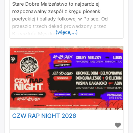
Stare Dobre Małżeństwo to najbardziej
rozpoznawalny zespół z kręgu piosenki
poetyckiej i ballady folkowej w Polsce. Od
przeszło trzech dekad prowadzony przez
(więcej...)
Krzysztofa Myszkowskiego –
charyzmatycznego pieśniarza, kompozytora i
autora o studenckim rodowodzie. Skład
zespołu: Krzysztof Myszkowski – śpiew, gitara,
harmonijka ustna Wojciech Czemplik – skrzypce
Tomasz Pierzchniak – kontrabas, gitara basowa,
melodyka Bolesław Pietraszkiewicz – gitary
Beata Koptas –
CZW RAP NIGHT 2026