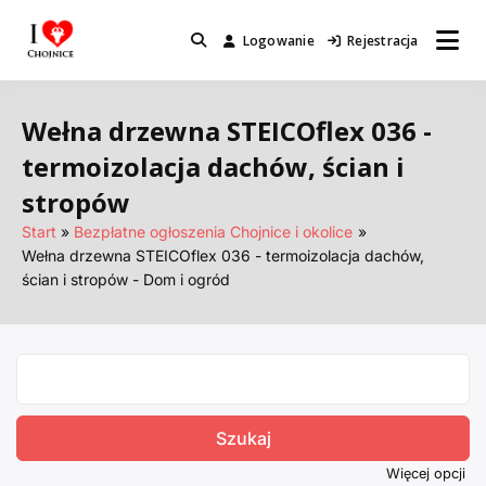
Przejdź
do
Logowanie
Rejestracja
Miejsca które warto odwiedzić.
I Love Chojnice
treści
Wełna drzewna STEICOflex 036 -
termoizolacja dachów, ścian i
stropów
Start
Bezpłatne ogłoszenia Chojnice i okolice
Wełna drzewna STEICOflex 036 - termoizolacja dachów,
ścian i stropów - Dom i ogród
Search
for:
Więcej opcji