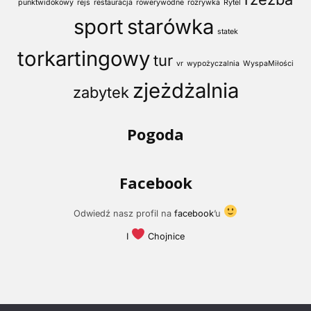
punktwidokowy
rejs
restauracja
rowerywodne
rozrywka
Rytel
sport
starówka
statek
torkartingowy
tur
vr
wypożyczalnia
WyspaMiłości
zjeżdżalnia
zabytek
Pogoda
Facebook
Odwiedź nasz profil na
facebook
’u
I
Chojnice