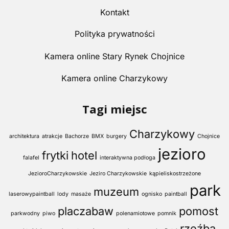
Kontakt
Polityka prywatności
Kamera online Stary Rynek Chojnice
Kamera online Charzykowy
Tagi miejsc
Charzykowy
architektura
atrakcje
Bachorze
BMX
burgery
Chojnice
jezioro
frytki
hotel
falafel
interaktywna podłoga
JezioroCharzykowskie
Jeziro Charzykowskie
kąpieliskostrzeżone
park
muzeum
laserowypaintball
lody
masaże
ognisko
paintball
placzabaw
pomost
parkwodny
piwo
polenamiotowe
pomnik
rzeźba