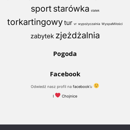
sport
starówka
statek
torkartingowy
tur
vr
wypożyczalnia
WyspaMiłości
zjeżdżalnia
zabytek
Pogoda
Facebook
Odwiedź nasz profil na
facebook
’u
I
Chojnice