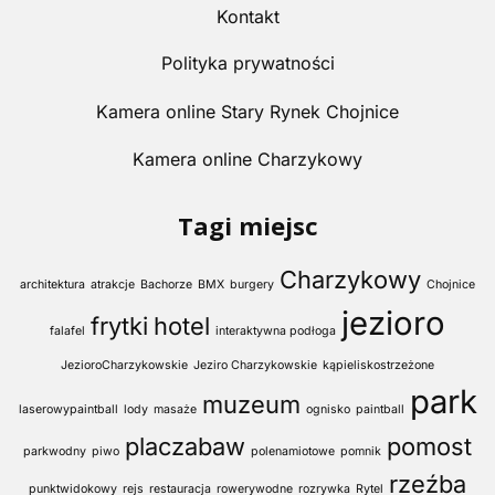
Kontakt
Polityka prywatności
Kamera online Stary Rynek Chojnice
Kamera online Charzykowy
Tagi miejsc
Charzykowy
architektura
atrakcje
Bachorze
BMX
burgery
Chojnice
jezioro
frytki
hotel
falafel
interaktywna podłoga
JezioroCharzykowskie
Jeziro Charzykowskie
kąpieliskostrzeżone
park
muzeum
laserowypaintball
lody
masaże
ognisko
paintball
placzabaw
pomost
parkwodny
piwo
polenamiotowe
pomnik
rzeźba
punktwidokowy
rejs
restauracja
rowerywodne
rozrywka
Rytel