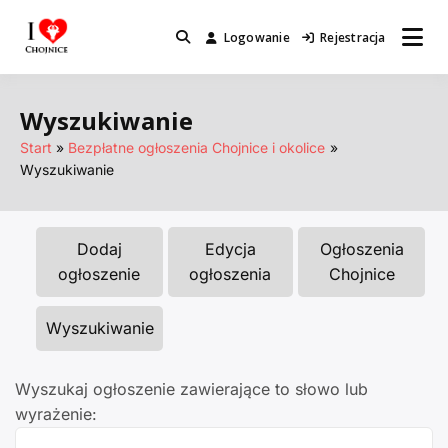
Przejdź
do
Logowanie
Rejestracja
Miejsca które warto odwiedzić.
I Love Chojnice
treści
Wyszukiwanie
Start
Bezpłatne ogłoszenia Chojnice i okolice
Wyszukiwanie
Dodaj
Edycja
Ogłoszenia
ogłoszenie
ogłoszenia
Chojnice
Wyszukiwanie
Wyszukaj ogłoszenie zawierające to słowo lub
wyrażenie: