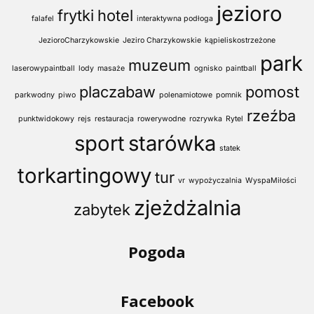
jezioro
frytki
hotel
falafel
interaktywna podłoga
JezioroCharzykowskie
Jeziro Charzykowskie
kąpieliskostrzeżone
park
muzeum
laserowypaintball
lody
masaże
ognisko
paintball
placzabaw
pomost
parkwodny
piwo
polenamiotowe
pomnik
rzeźba
punktwidokowy
rejs
restauracja
rowerywodne
rozrywka
Rytel
sport
starówka
statek
torkartingowy
tur
vr
wypożyczalnia
WyspaMiłości
zjeżdżalnia
zabytek
Pogoda
Facebook