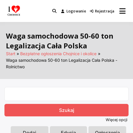
Przejdź
do
Logowanie
Rejestracja
Miejsca które warto odwiedzić.
I Love Chojnice
treści
Waga samochodowa 50-60 ton
Legalizacja Cała Polska
Start
Bezpłatne ogłoszenia Chojnice i okolice
Waga samochodowa 50-60 ton Legalizacja Cała Polska -
Rolnictwo
Search
for:
Więcej opcji
Dodaj
Edycja
Ogłoszenia