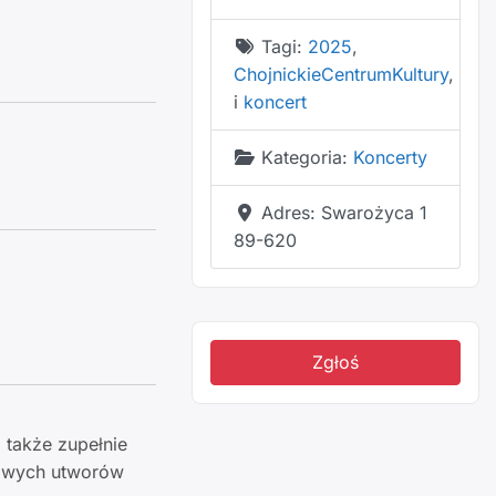
Tagi:
2025
,
ChojnickieCentrumKultury
,
i
koncert
Kategoria:
Koncerty
Adres:
Swarożyca 1
89-620
Zgłoś
 także zupełnie
towych utworów