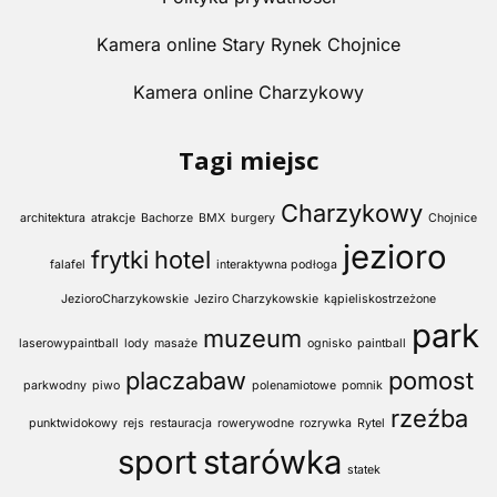
Kamera online Stary Rynek Chojnice
Kamera online Charzykowy
Tagi miejsc
Charzykowy
architektura
atrakcje
Bachorze
BMX
burgery
Chojnice
jezioro
frytki
hotel
falafel
interaktywna podłoga
JezioroCharzykowskie
Jeziro Charzykowskie
kąpieliskostrzeżone
park
muzeum
laserowypaintball
lody
masaże
ognisko
paintball
placzabaw
pomost
parkwodny
piwo
polenamiotowe
pomnik
rzeźba
punktwidokowy
rejs
restauracja
rowerywodne
rozrywka
Rytel
sport
starówka
statek