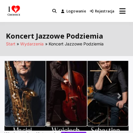
Przejdź
do
Logowanie
Rejestracja
Miejsca które warto odwiedzić.
I Love Chojnice
treści
Koncert Jazzowe Podziemia
Start
Wydarzenia
Koncert Jazzowe Podziemia
Poprzednie
Nastę