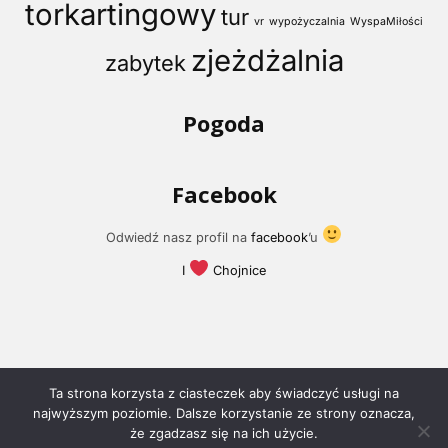
torkartingowy
tur
vr
wypożyczalnia
WyspaMiłości
zjeżdżalnia
zabytek
Pogoda
Facebook
Odwiedź nasz profil na
facebook
’u
I
Chojnice
Ta strona korzysta z ciasteczek aby świadczyć usługi na
najwyższym poziomie. Dalsze korzystanie ze strony oznacza,
że zgadzasz się na ich użycie.