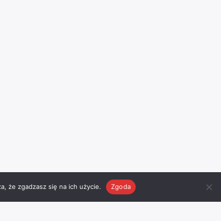
a, że zgadzasz się na ich użycie.
Zgoda