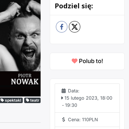
Podziel się:
Następne
Polub to!
Data:
15 lutego 2023, 18:00
spektakl
teatr
-
19:30
Cena:
110PLN