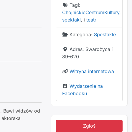
Tagi:
ChojnickieCentrumKultury
,
spektakl
, i
teatr
Kategoria:
Spektakle
Adres:
Swarożyca 1
89-620
Witryna internetowa
Wydarzenie na
Facebooku
ę. Bawi widzów od
 aktorska
Zgłoś