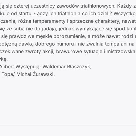
się czterej uczestnicy zawodów triathlonowych. Każdy z 
e od startu. Łączy ich triathlon a co ich dzieli? Wszystko
czenia, różne temperamenty i sprzeczne charaktery, nawe
ię ze sobą nie dogadają, jednak wymykające się spod kont
 się prawdziwe męskie porozumienie, a może nawet rodzi 
i potężną dawką dobrego humoru i nie zwalnia tempa ani na
oczekiwane zwroty akcji, brawurowe sytuacje i mistrzowska
wkę.
 Alibert Występują: Waldemar Błaszczyk,
j Topa/ Michał Żurawski.