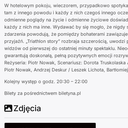
W hotelowym pokoju, wieczorem, przypadkowo spotykają 
tam z innego powodu i każdy z nich czegoś innego oczekuj
odmienne poglądy na życie i odmienne życiowe doświad
każdy z nich ma inne. Wydawać by się mogło, że nigdy s
zdarzenia powodują, że pomiędzy bohaterami zawiązuje
przyjaźń. „Triathlon story” rozbraja szczerością, uwodz
widzów od pierwszej do ostatniej minuty spektaklu. Nie
gwarantują doskonałą, pełną pozytywnych emocji rozry
Reżyseria: Piotr Nowak, Scenariusz: Dorota Truskolaska
Piotr Nowak, Andrzej Deskur / Leszek Lichota, Bartłomie
Kolejny występ o godz.
20:30 – 22:00
Bilety
za pośrednictwem biletyna.pl
Zdjęcia