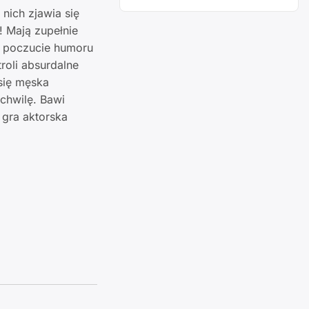
nich zjawia się
! Mają zupełnie
t poczucie humoru
roli absurdalne
się męska
 chwilę. Bawi
 gra aktorska