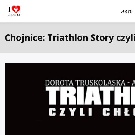
Przejdź
do
Start
I Love Chojnice
Miejsca które warto odwiedzić.
treści
Chojnice: Triathlon Story czyl