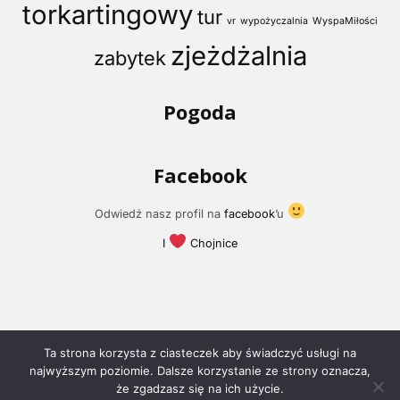
torkartingowy
tur
vr
wypożyczalnia
WyspaMiłości
zjeżdżalnia
zabytek
Pogoda
Facebook
Odwiedź nasz profil na
facebook
’u
I
Chojnice
Ta strona korzysta z ciasteczek aby świadczyć usługi na
najwyższym poziomie. Dalsze korzystanie ze strony oznacza,
że zgadzasz się na ich użycie.