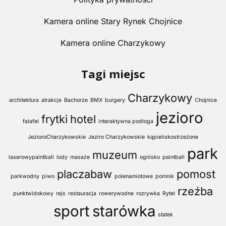
Kamera online Stary Rynek Chojnice
Kamera online Charzykowy
Tagi miejsc
Charzykowy
architektura
atrakcje
Bachorze
BMX
burgery
Chojnice
jezioro
frytki
hotel
falafel
interaktywna podłoga
JezioroCharzykowskie
Jeziro Charzykowskie
kąpieliskostrzeżone
park
muzeum
laserowypaintball
lody
masaże
ognisko
paintball
placzabaw
pomost
parkwodny
piwo
polenamiotowe
pomnik
rzeźba
punktwidokowy
rejs
restauracja
rowerywodne
rozrywka
Rytel
sport
starówka
statek