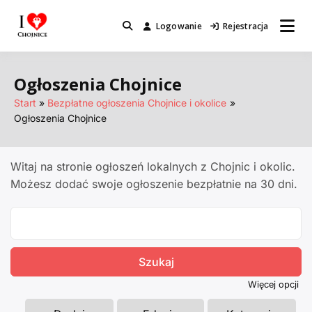
Przejdź
do
Logowanie
Rejestracja
Miejsca które warto odwiedzić.
I Love Chojnice
treści
Ogłoszenia Chojnice
Start
Bezpłatne ogłoszenia Chojnice i okolice
Ogłoszenia Chojnice
Witaj na stronie ogłoszeń lokalnych z Chojnic i okolic.
Możesz dodać swoje ogłoszenie bezpłatnie na 30 dni.
Search
for:
Więcej opcji