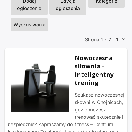
Dodaj
Edycja
Kategorie
ogłoszenie
ogłoszenia
Wyszukiwanie
Strona 1 z 2
1
2
Nowoczesna
siłownia -
inteligentny
trening
Szukasz nowoczesnej
siłowni w Chojnicach,
gdzie możesz
trenować skutecznie i
bezpiecznie? Zapraszamy do fitness – Centrum
Inteligentnego Treningu! U nas każdy trening trwa