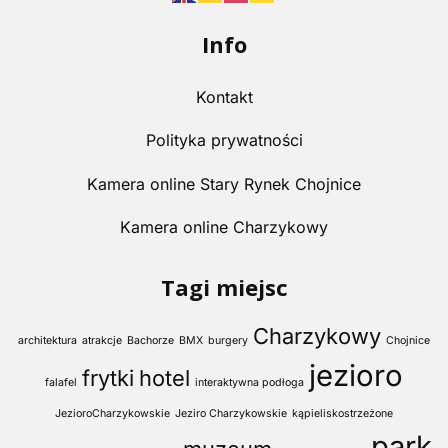
Info
Kontakt
Polityka prywatności
Kamera online Stary Rynek Chojnice
Kamera online Charzykowy
Tagi miejsc
Charzykowy
architektura
atrakcje
Bachorze
BMX
burgery
Chojnice
jezioro
frytki
hotel
falafel
interaktywna podłoga
JezioroCharzykowskie
Jeziro Charzykowskie
kąpieliskostrzeżone
park