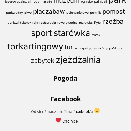
muzeum
laserowypaintball
lody
masaże
ognisko
paintball
placzabaw
pomost
parkwodny
piwo
polenamiotowe
pomnik
rzeźba
punktwidokowy
rejs
restauracja
rowerywodne
rozrywka
Rytel
sport
starówka
statek
torkartingowy
tur
vr
wypożyczalnia
WyspaMiłości
zjeżdżalnia
zabytek
Pogoda
Facebook
Odwiedź nasz profil na
facebook
’u
I
Chojnice