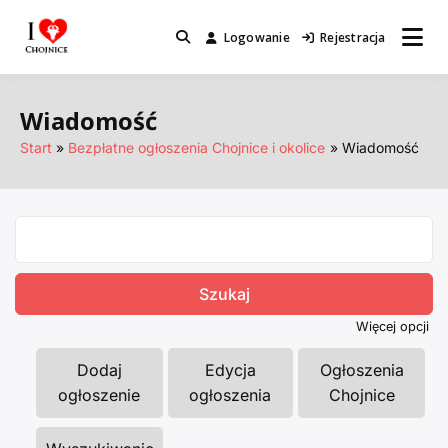
Przejdź
do
Logowanie
Rejestracja
Miejsca które warto odwiedzić.
I Love Chojnice
treści
Wiadomość
Start
Bezpłatne ogłoszenia Chojnice i okolice
Wiadomość
Search
for:
Więcej opcji
Dodaj
Edycja
Ogłoszenia
ogłoszenie
ogłoszenia
Chojnice