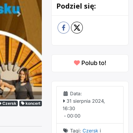
Podziel się:
Następne
Polub to!
Data:
31 sierpnia 2024,
Czersk
koncert
16:30
-
00:00
Tagi:
Czersk
i