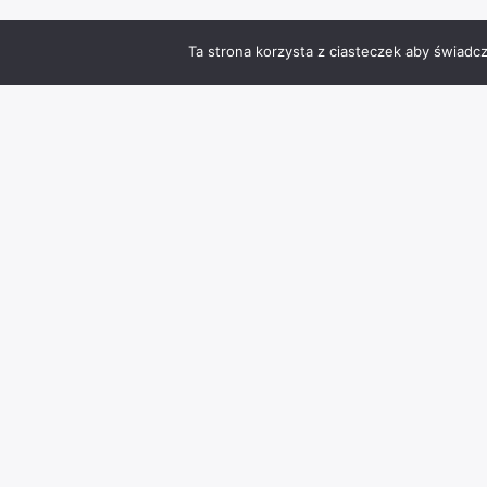
Ta strona korzysta z ciasteczek aby świadc
Zmień język
Info
Kontakt
Polityka prywatności
Kamera online Stary Rynek Chojnice