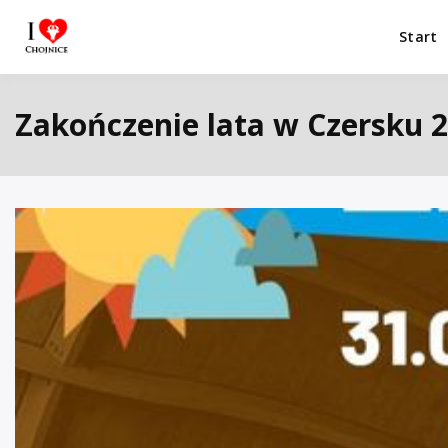
Przejdź
do
Start
I Love Chojnice
Miejsca które warto odwiedzić.
treści
Zakończenie lata w Czersku 