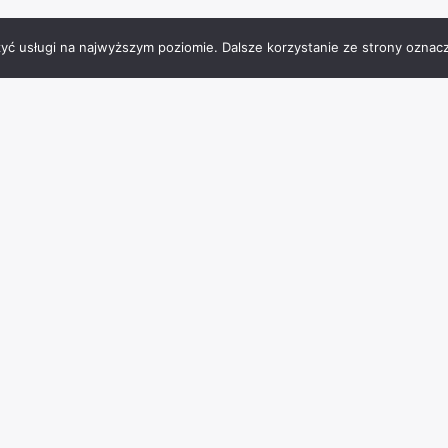
zyć usługi na najwyższym poziomie. Dalsze korzystanie ze strony oznacz
Tagi miejsc
Charzykowy
architektura
atrakcje
Bachorze
BMX
burgery
Chojnice
jezioro
frytki
hotel
falafel
interaktywna podłoga
JezioroCharzykowskie
Jeziro Charzykowskie
kąpieliskostrzeżone
park
muzeum
laserowypaintball
lody
masaże
ognisko
paintball
placzabaw
pomost
parkwodny
piwo
polenamiotowe
pomnik
rzeźba
punktwidokowy
rejs
restauracja
rowerywodne
rozrywka
Rytel