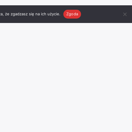
a, że zgadzasz się na ich użycie.
Zgoda
Pogoda
Facebook
Odwiedź nasz profil na
facebook
’u
I
Chojnice