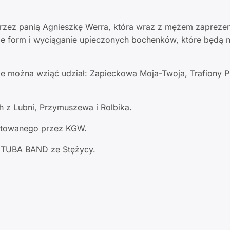
zez panią Agnieszkę Werra, która wraz z mężem zaprezent
ie form i wyciąganie upieczonych bochenków, które będą 
ie można wziąć udział: Zapieckowa Moja-Twoja, Trafiony P
h z Lubni, Przymuszewa i Rolbika.
gotowanego przez KGW.
j TUBA BAND ze Stężycy.