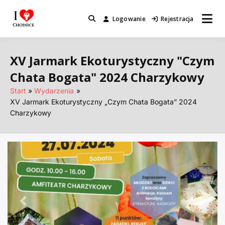
Przejdź
do
Logowanie
Rejestracja
Miejsca które warto odwiedzić.
I Love Chojnice
treści
XV Jarmark Ekoturystyczny "Czym
Chata Bogata" 2024 Charzykowy
Start
Wydarzenia
XV Jarmark Ekoturystyczny „Czym Chata Bogata” 2024
Charzykowy
Poprzednie
Nastę