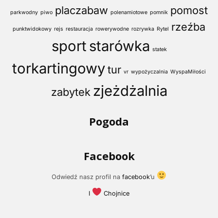
placzabaw
pomost
parkwodny
piwo
polenamiotowe
pomnik
rzeźba
punktwidokowy
rejs
restauracja
rowerywodne
rozrywka
Rytel
sport
starówka
statek
torkartingowy
tur
vr
wypożyczalnia
WyspaMiłości
zjeżdżalnia
zabytek
Pogoda
Facebook
Odwiedź nasz profil na
facebook
’u
I
Chojnice