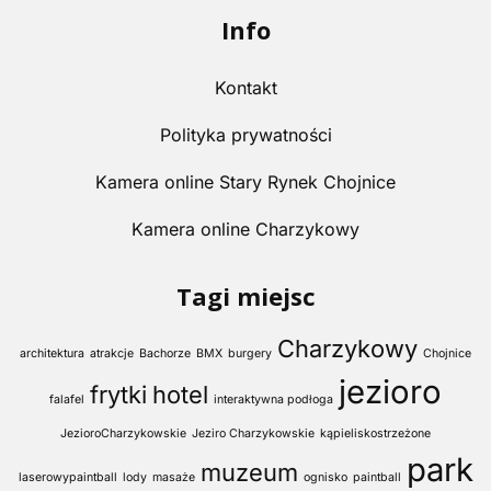
Info
Kontakt
Polityka prywatności
Kamera online Stary Rynek Chojnice
Kamera online Charzykowy
Tagi miejsc
Charzykowy
architektura
atrakcje
Bachorze
BMX
burgery
Chojnice
jezioro
frytki
hotel
falafel
interaktywna podłoga
JezioroCharzykowskie
Jeziro Charzykowskie
kąpieliskostrzeżone
park
muzeum
laserowypaintball
lody
masaże
ognisko
paintball