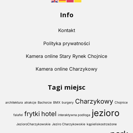
Info
Kontakt
Polityka prywatności
Kamera online Stary Rynek Chojnice
Kamera online Charzykowy
Tagi miejsc
Charzykowy
architektura
atrakcje
Bachorze
BMX
burgery
Chojnice
jezioro
frytki
hotel
falafel
interaktywna podłoga
JezioroCharzykowskie
Jeziro Charzykowskie
kąpieliskostrzeżone