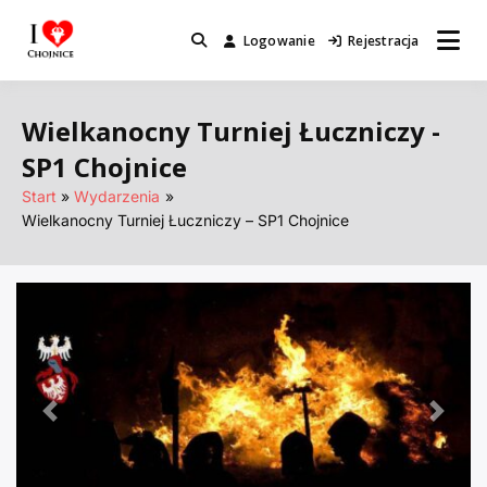
Przejdź
do
Logowanie
Rejestracja
Miejsca które warto odwiedzić.
I Love Chojnice
treści
Wielkanocny Turniej Łuczniczy -
SP1 Chojnice
Start
Wydarzenia
Wielkanocny Turniej Łuczniczy – SP1 Chojnice
Poprzednie
Nastę