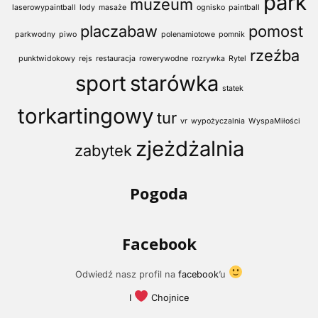
park
muzeum
laserowypaintball
lody
masaże
ognisko
paintball
placzabaw
pomost
parkwodny
piwo
polenamiotowe
pomnik
rzeźba
punktwidokowy
rejs
restauracja
rowerywodne
rozrywka
Rytel
sport
starówka
statek
torkartingowy
tur
vr
wypożyczalnia
WyspaMiłości
zjeżdżalnia
zabytek
Pogoda
Facebook
Odwiedź nasz profil na
facebook
’u
I
Chojnice