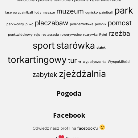
JezioroCharzykowskie
Jeziro Charzykowskie
kąpieliskostrzeżone
park
muzeum
laserowypaintball
lody
masaże
ognisko
paintball
placzabaw
pomost
parkwodny
piwo
polenamiotowe
pomnik
rzeźba
punktwidokowy
rejs
restauracja
rowerywodne
rozrywka
Rytel
sport
starówka
statek
torkartingowy
tur
vr
wypożyczalnia
WyspaMiłości
zjeżdżalnia
zabytek
Pogoda
Facebook
Odwiedź nasz profil na
facebook
’u