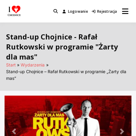
Przejdź
do
Logowanie
Rejestracja
Miejsca które warto odwiedzić.
I Love Chojnice
treści
Stand-up Chojnice - Rafał
Rutkowski w programie "Żarty
dla mas"
Start
Wydarzenia
Stand-up Chojnice – Rafał Rutkowski w programie „Żarty dla
mas”
Poprzednie
Nastę