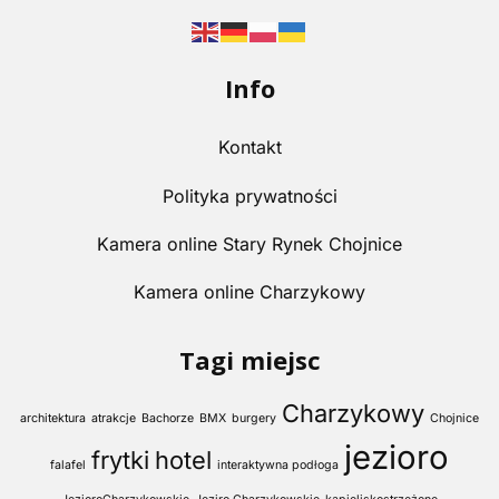
Info
Kontakt
Polityka prywatności
Kamera online Stary Rynek Chojnice
Kamera online Charzykowy
Tagi miejsc
Charzykowy
architektura
atrakcje
Bachorze
BMX
burgery
Chojnice
jezioro
frytki
hotel
falafel
interaktywna podłoga