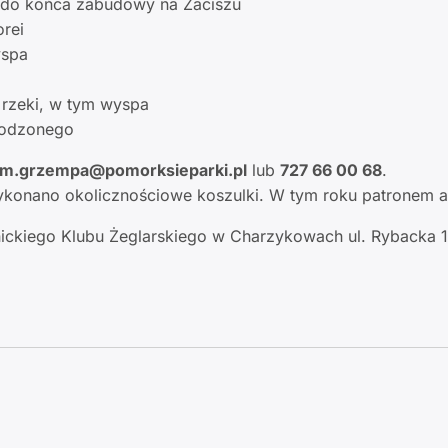
wy do końca zabudowy na Zaciszu
rei
yspa
a rzeki, w tym wyspa
zwodzonego
: m.grzempa@pomorksieparki.pl
lub
727 66 00 68
.
ykonano okolicznościowe koszulki. W tym roku patronem akc
nickiego Klubu Żeglarskiego w Charzykowach ul. Rybacka 