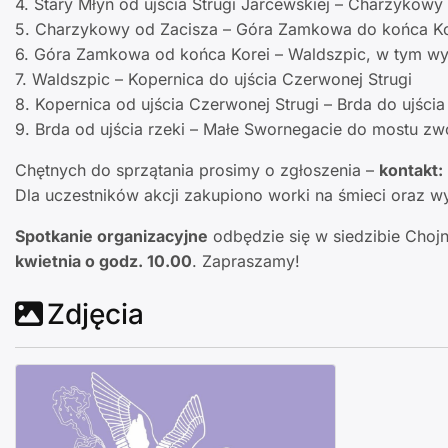
4. Stary Młyn od ujścia Strugi Jarcewskiej – Charzyko
5. Charzykowy od Zacisza – Góra Zamkowa do końca Ko
6. Góra Zamkowa od końca Korei – Waldszpic, w tym w
7. Waldszpic – Kopernica do ujścia Czerwonej Strugi
8. Kopernica od ujścia Czerwonej Strugi – Brda do ujści
9. Brda od ujścia rzeki – Małe Swornegacie do mostu 
Chętnych do sprzątania prosimy o zgłoszenia –
kontakt
Dla uczestników akcji zakupiono worki na śmieci oraz w
Spotkanie organizacyjne
odbędzie się w siedzibie Choj
kwietnia o godz. 10.00
. Zapraszamy!
Zdjęcia