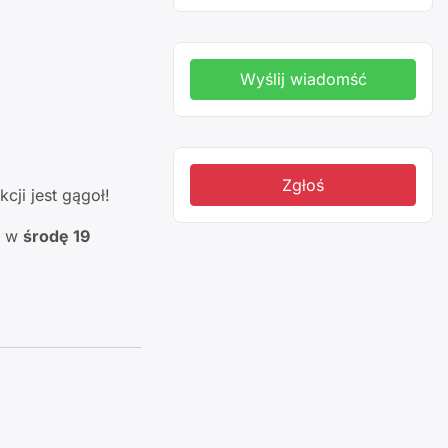
Wyślij wiadomść
Zgłoś
ji jest gągoł!
1 w
środę 19