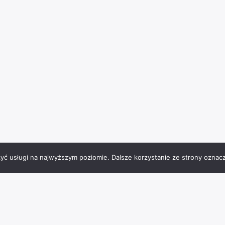
zyć usługi na najwyższym poziomie. Dalsze korzystanie ze strony oznacz