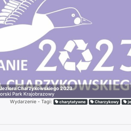
 Jeziora Charzykowskiego 2023
orski Park Krajobrazowy
Wydarzenie - Tagi:
charytatywne
Charzykowy
j