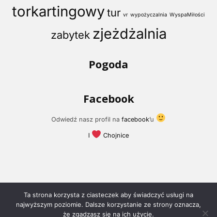
torkartingowy
tur
vr
wypożyczalnia
WyspaMiłości
zjeżdżalnia
zabytek
Pogoda
Facebook
Odwiedź nasz profil na
facebook
’u
I
Chojnice
Ta strona korzysta z ciasteczek aby świadczyć usługi na
najwyższym poziomie. Dalsze korzystanie ze strony oznacza,
że zgadzasz się na ich użycie.