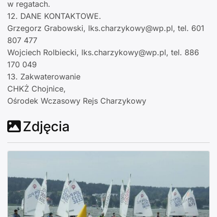
w regatach.
12. DANE KONTAKTOWE.
Grzegorz Grabowski, lks.charzykowy@wp.pl, tel. 601
807 477
Wojciech Rolbiecki, lks.charzykowy@wp.pl, tel. 886
170 049
13. Zakwaterowanie
CHKŻ Chojnice,
Ośrodek Wczasowy Rejs Charzykowy
Zdjęcia