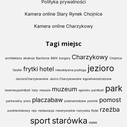
Polityka prywatności
Kamera online Stary Rynek Chojnice
Kamera online Charzykowy
Tagi miejsc
Charzykowy
architektura
atrakcje
Bachorze
BMX
burgery
Chojnice
jezioro
frytki
hotel
falafel
interaktywna podłoga
JezioroCharzykowskie
Jeziro Charzykowskie
kąpieliskostrzeżone
park
muzeum
laserowypaintball
lody
masaże
ognisko
paintball
placzabaw
pomost
parkwodny
piwo
polenamiotowe
pomnik
rzeźba
punktwidokowy
rejs
restauracja
rowerywodne
rozrywka
Rytel
sport
starówka
statek