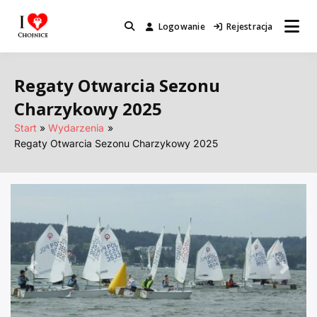
Przejdź
do
Logowanie
Rejestracja
Miejsca które warto odwiedzić.
I Love Chojnice
treści
Regaty Otwarcia Sezonu
Charzykowy 2025
Start
Wydarzenia
Regaty Otwarcia Sezonu Charzykowy 2025
Poprzednie
Nastę