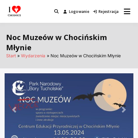
Przejdź
do
Logowanie
Rejestracja
Miejsca które warto odwiedzić.
I Love Chojnice
treści
Noc Muzeów w Chocińskim
Młynie
Start
Wydarzenia
Noc Muzeów w Chocińskim Młynie
Poprzednie
Nastę