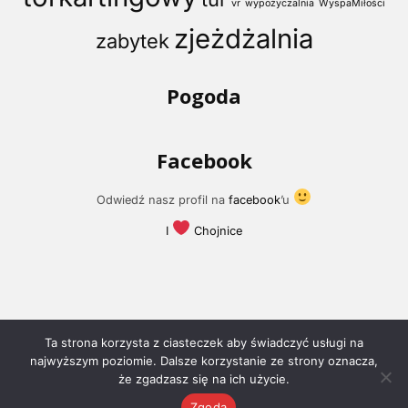
vr
wypożyczalnia
WyspaMiłości
zjeżdżalnia
zabytek
Pogoda
Facebook
Odwiedź nasz profil na
facebook
’u
I
Chojnice
Ta strona korzysta z ciasteczek aby świadczyć usługi na
najwyższym poziomie. Dalsze korzystanie ze strony oznacza,
że zgadzasz się na ich użycie.
© 2018 -
I Love Chojnice
Zgoda