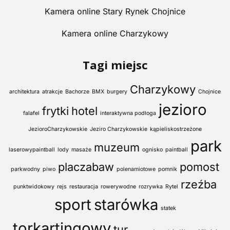
Kamera online Stary Rynek Chojnice
Kamera online Charzykowy
Tagi miejsc
Charzykowy
architektura
atrakcje
Bachorze
BMX
burgery
Chojnice
jezioro
frytki
hotel
falafel
interaktywna podłoga
JezioroCharzykowskie
Jeziro Charzykowskie
kąpieliskostrzeżone
park
muzeum
laserowypaintball
lody
masaże
ognisko
paintball
placzabaw
pomost
parkwodny
piwo
polenamiotowe
pomnik
rzeźba
punktwidokowy
rejs
restauracja
rowerywodne
rozrywka
Rytel
sport
starówka
statek
torkartingowy
tur