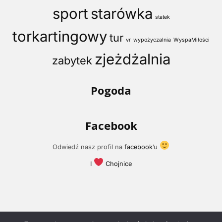
sport
starówka
statek
torkartingowy
tur
vr
wypożyczalnia
WyspaMiłości
zjeżdżalnia
zabytek
Pogoda
Facebook
Odwiedź nasz profil na
facebook
’u
I
Chojnice