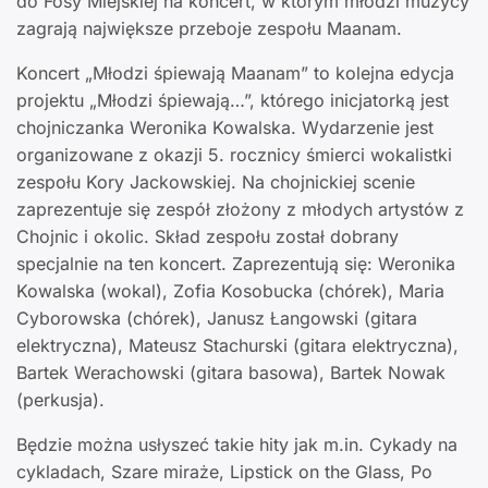
do Fosy Miejskiej na koncert, w którym młodzi muzycy
zagrają największe przeboje zespołu Maanam.
Koncert „Młodzi śpiewają Maanam” to kolejna edycja
projektu „Młodzi śpiewają…”, którego inicjatorką jest
chojniczanka Weronika Kowalska. Wydarzenie jest
organizowane z okazji 5. rocznicy śmierci wokalistki
zespołu Kory Jackowskiej. Na chojnickiej scenie
zaprezentuje się zespół złożony z młodych artystów z
Chojnic i okolic. Skład zespołu został dobrany
specjalnie na ten koncert. Zaprezentują się: Weronika
Kowalska (wokal), Zofia Kosobucka (chórek), Maria
Cyborowska (chórek), Janusz Łangowski (gitara
elektryczna), Mateusz Stachurski (gitara elektryczna),
Bartek Werachowski (gitara basowa), Bartek Nowak
(perkusja).
Będzie można usłyszeć takie hity jak m.in. Cykady na
cykladach, Szare miraże, Lipstick on the Glass, Po