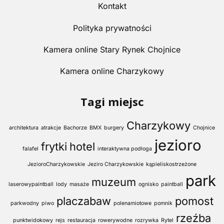
Kontakt
Polityka prywatności
Kamera online Stary Rynek Chojnice
Kamera online Charzykowy
Tagi miejsc
Charzykowy
architektura
atrakcje
Bachorze
BMX
burgery
Chojnice
jezioro
frytki
hotel
falafel
interaktywna podłoga
JezioroCharzykowskie
Jeziro Charzykowskie
kąpieliskostrzeżone
park
muzeum
laserowypaintball
lody
masaże
ognisko
paintball
placzabaw
pomost
parkwodny
piwo
polenamiotowe
pomnik
rzeźba
punktwidokowy
rejs
restauracja
rowerywodne
rozrywka
Rytel