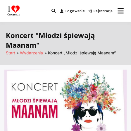
Przejdź
do
Logowanie
Rejestracja
Miejsca które warto odwiedzić.
I Love Chojnice
treści
Koncert "Młodzi śpiewają
Maanam"
Start
Wydarzenia
Koncert „Młodzi śpiewają Maanam”
Poprzednie
Nastę