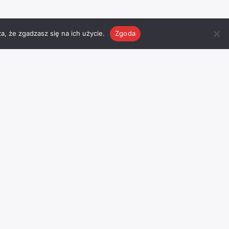
a, że zgadzasz się na ich użycie.
Zgoda
Pogoda
Facebook
Odwiedź nasz profil na
facebook
’u
I
Chojnice