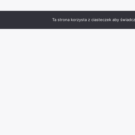
Ta strona korzysta z ciasteczek aby świadc
Zmień język
Info
Kontakt
Polityka prywatności
Kamera online Stary Rynek Chojnice