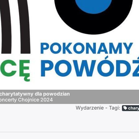
 charytatywny dla powodzian
oncerty Chojnice 2024
Wydarzenie - Tagi:
char