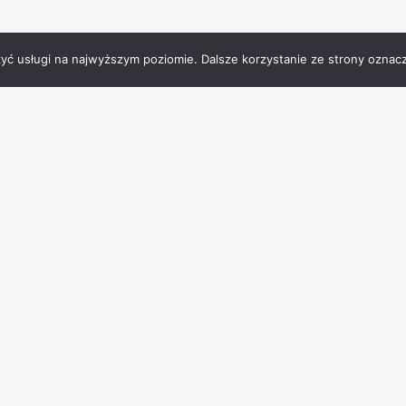
zyć usługi na najwyższym poziomie. Dalsze korzystanie ze strony oznacz
Tagi miejsc
Charzykowy
architektura
atrakcje
Bachorze
BMX
burgery
Chojnice
jezioro
frytki
hotel
falafel
interaktywna podłoga
JezioroCharzykowskie
Jeziro Charzykowskie
kąpieliskostrzeżone
park
muzeum
laserowypaintball
lody
masaże
ognisko
paintball
placzabaw
pomost
parkwodny
piwo
polenamiotowe
pomnik
rzeźba