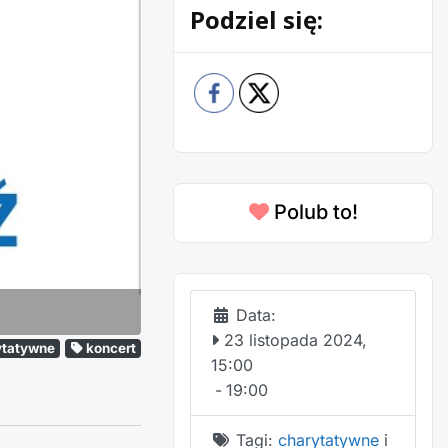
Podziel się:
Następne
Polub to!
Data:
23 listopada 2024,
ytatywne
koncert
15:00
-
19:00
Tagi:
charytatywne
i