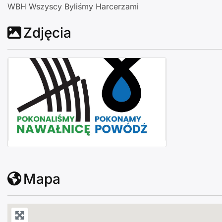
WBH Wszyscy Byliśmy Harcerzami
Zdjęcia
Koncert charytatywny dla powodzian
Mapa