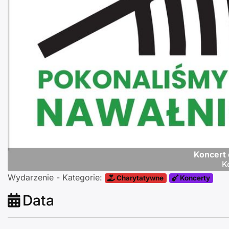
Poprzednie
Koncert
K
Wydarzenie - Kategorie:
Charytatywne
Koncerty
Data