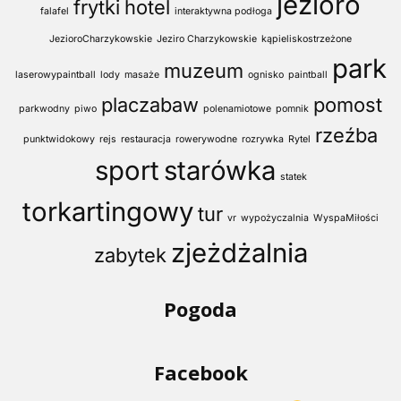
jezioro
frytki
hotel
falafel
interaktywna podłoga
JezioroCharzykowskie
Jeziro Charzykowskie
kąpieliskostrzeżone
park
muzeum
laserowypaintball
lody
masaże
ognisko
paintball
placzabaw
pomost
parkwodny
piwo
polenamiotowe
pomnik
rzeźba
punktwidokowy
rejs
restauracja
rowerywodne
rozrywka
Rytel
sport
starówka
statek
torkartingowy
tur
vr
wypożyczalnia
WyspaMiłości
zjeżdżalnia
zabytek
Pogoda
Facebook