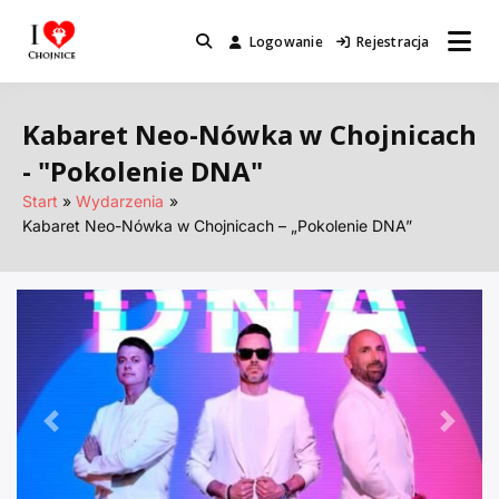
Przejdź
do
Logowanie
Rejestracja
Miejsca które warto odwiedzić.
I Love Chojnice
treści
Kabaret Neo-Nówka w Chojnicach
- "Pokolenie DNA"
Start
Wydarzenia
Kabaret Neo-Nówka w Chojnicach – „Pokolenie DNA”
Poprzednie
Nastę