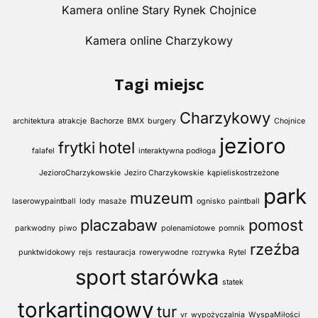
Kamera online Stary Rynek Chojnice
Kamera online Charzykowy
Tagi miejsc
Charzykowy
architektura
atrakcje
Bachorze
BMX
burgery
Chojnice
jezioro
frytki
hotel
falafel
interaktywna podłoga
JezioroCharzykowskie
Jeziro Charzykowskie
kąpieliskostrzeżone
park
muzeum
laserowypaintball
lody
masaże
ognisko
paintball
placzabaw
pomost
parkwodny
piwo
polenamiotowe
pomnik
rzeźba
punktwidokowy
rejs
restauracja
rowerywodne
rozrywka
Rytel
sport
starówka
statek
torkartingowy
tur
vr
wypożyczalnia
WyspaMiłości