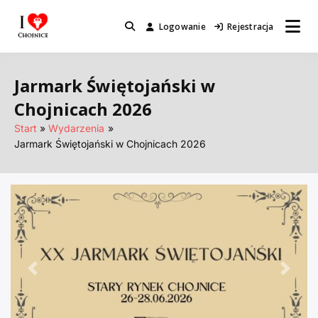
Przejdź
do
Logowanie
Rejestracja
Miejsca które warto odwiedzić.
I Love Chojnice
treści
Jarmark Świętojański w
Chojnicach 2026
Start
Wydarzenia
Jarmark Świętojański w Chojnicach 2026
Poprzednie
Nastę