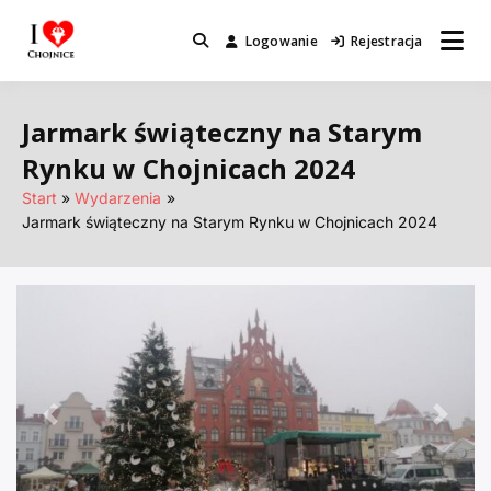
Przejdź
do
Logowanie
Rejestracja
Miejsca które warto odwiedzić.
I Love Chojnice
treści
Jarmark świąteczny na Starym
Rynku w Chojnicach 2024
Start
Wydarzenia
Jarmark świąteczny na Starym Rynku w Chojnicach 2024
Poprzednie
Nastę