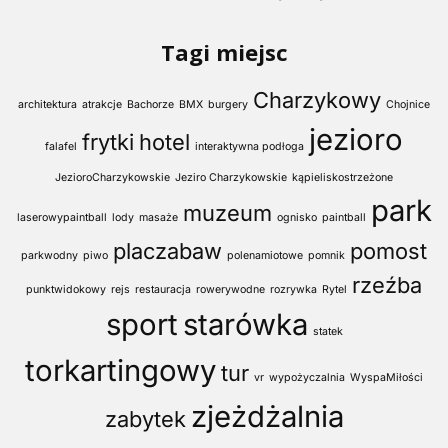
Tagi miejsc
Charzykowy
architektura
atrakcje
Bachorze
BMX
burgery
Chojnice
jezioro
frytki
hotel
falafel
interaktywna podłoga
JezioroCharzykowskie
Jeziro Charzykowskie
kąpieliskostrzeżone
park
muzeum
laserowypaintball
lody
masaże
ognisko
paintball
placzabaw
pomost
parkwodny
piwo
polenamiotowe
pomnik
rzeźba
punktwidokowy
rejs
restauracja
rowerywodne
rozrywka
Rytel
sport
starówka
statek
torkartingowy
tur
vr
wypożyczalnia
WyspaMiłości
zjeżdżalnia
zabytek