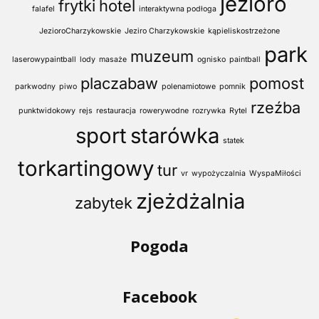
jezioro
frytki
hotel
falafel
interaktywna podłoga
JezioroCharzykowskie
Jeziro Charzykowskie
kąpieliskostrzeżone
park
muzeum
laserowypaintball
lody
masaże
ognisko
paintball
placzabaw
pomost
parkwodny
piwo
polenamiotowe
pomnik
rzeźba
punktwidokowy
rejs
restauracja
rowerywodne
rozrywka
Rytel
sport
starówka
statek
torkartingowy
tur
vr
wypożyczalnia
WyspaMiłości
zjeżdżalnia
zabytek
Pogoda
Facebook