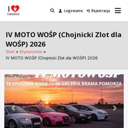
Przejdź
do
Logowanie
Rejestracja
Miejsca które warto odwiedzić.
I Love Chojnice
treści
IV MOTO WOŚP (Chojnicki Zlot dla
WOŚP) 2026
Start
Wydarzenia
IV MOTO WOŚP (Chojnicki Zlot dla WOŚP) 2026
Poprzednie
Nastę