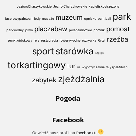
JezioroCharzykowskie
Jeziro Charzykowskie
kąpieliskostrzeżone
park
muzeum
laserowypaintball
lody
masaże
ognisko
paintball
placzabaw
pomost
parkwodny
piwo
polenamiotowe
pomnik
rzeźba
punktwidokowy
rejs
restauracja
rowerywodne
rozrywka
Rytel
sport
starówka
statek
torkartingowy
tur
vr
wypożyczalnia
WyspaMiłości
zjeżdżalnia
zabytek
Pogoda
Facebook
Odwiedź nasz profil na
facebook
’u