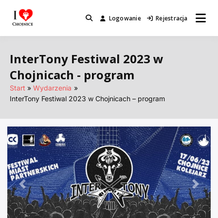
Przejdź
do
Logowanie
Rejestracja
Miejsca które warto odwiedzić.
I Love Chojnice
treści
InterTony Festiwal 2023 w
Chojnicach - program
Start
Wydarzenia
InterTony Festiwal 2023 w Chojnicach – program
Poprzednie
Nastę