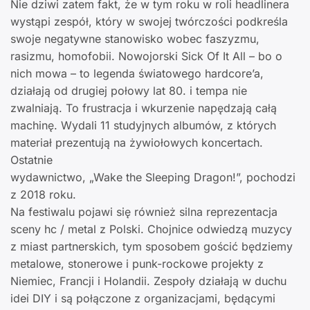
Nie dziwi zatem fakt, że w tym roku w roli headlinera
wystąpi zespół, który w swojej twórczości podkreśla
swoje negatywne stanowisko wobec faszyzmu,
rasizmu, homofobii. Nowojorski Sick Of It All – bo o
nich mowa – to legenda światowego hardcore’a,
działają od drugiej połowy lat 80. i tempa nie
zwalniają. To frustracja i wkurzenie napędzają całą
machinę. Wydali 11 studyjnych albumów, z których
materiał prezentują na żywiołowych koncertach.
Ostatnie
wydawnictwo, „Wake the Sleeping Dragon!”, pochodzi
z 2018 roku.
Na festiwalu pojawi się również silna reprezentacja
sceny hc / metal z Polski. Chojnice odwiedzą muzycy
z miast partnerskich, tym sposobem gościć będziemy
metalowe, stonerowe i punk-rockowe projekty z
Niemiec, Francji i Holandii. Zespoły działają w duchu
idei DIY i są połączone z organizacjami, będącymi