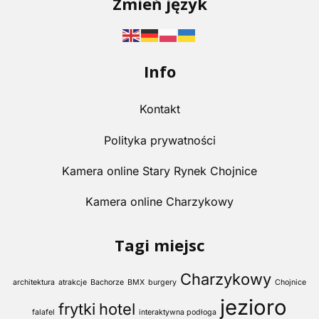
Zmień język
Info
Kontakt
Polityka prywatności
Kamera online Stary Rynek Chojnice
Kamera online Charzykowy
Tagi miejsc
Charzykowy
architektura
atrakcje
Bachorze
BMX
burgery
Chojnice
jezioro
frytki
hotel
falafel
interaktywna podłoga