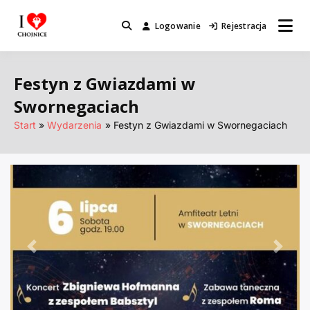
Przejdź
do
Logowanie
Rejestracja
Miejsca które warto odwiedzić.
I Love Chojnice
treści
Festyn z Gwiazdami w
Swornegaciach
Start
Wydarzenia
Festyn z Gwiazdami w Swornegaciach
Poprzednie
Nastę