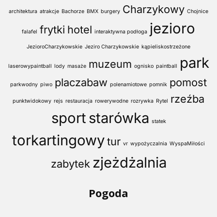
Charzykowy
architektura
atrakcje
Bachorze
BMX
burgery
Chojnice
jezioro
frytki
hotel
falafel
interaktywna podłoga
JezioroCharzykowskie
Jeziro Charzykowskie
kąpieliskostrzeżone
park
muzeum
laserowypaintball
lody
masaże
ognisko
paintball
placzabaw
pomost
parkwodny
piwo
polenamiotowe
pomnik
rzeźba
punktwidokowy
rejs
restauracja
rowerywodne
rozrywka
Rytel
sport
starówka
statek
torkartingowy
tur
vr
wypożyczalnia
WyspaMiłości
zjeżdżalnia
zabytek
Pogoda