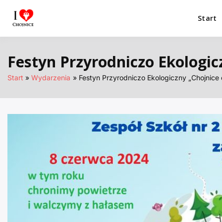
Przejdź
do
Start
I Love Chojnice
Miejsca które warto odwiedzić.
treści
Festyn Przyrodniczo Ekologic
Start
Wydarzenia
Festyn Przyrodniczo Ekologiczny „Chojnice 