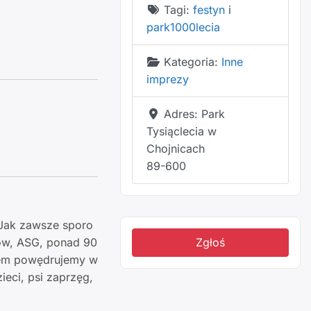
Tagi:
festyn
i
park1000lecia
Kategoria:
Inne
imprezy
Adres:
Park
Tysiąclecia w
Chojnicach
89-600
 Jak zawsze sporo
ców, ASG, ponad 90
Zgłoś
exem powędrujemy w
ieci, psi zaprzęg,