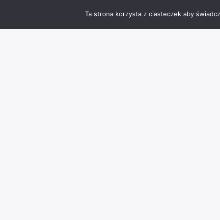
Ta strona korzysta z ciasteczek aby świadc
Zmień język
Info
Kontakt
Polityka prywatności
Kamera online Stary Rynek Chojnice