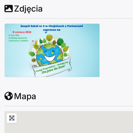
Zdjęcia
Festyn Przyrodniczo Ekologiczny Chojnice dla Ziemi 2
Mapa