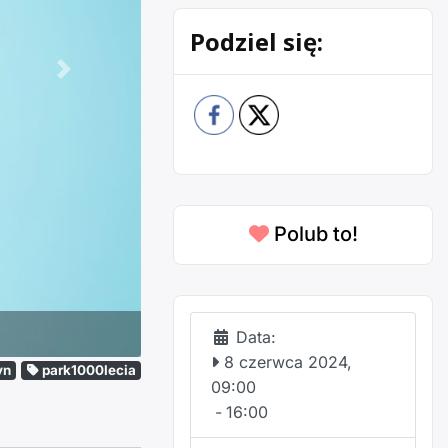
Podziel się:
Następne
Polub to!
Data:
8 czerwca 2024,
yn
park1000lecia
09:00
-
16:00