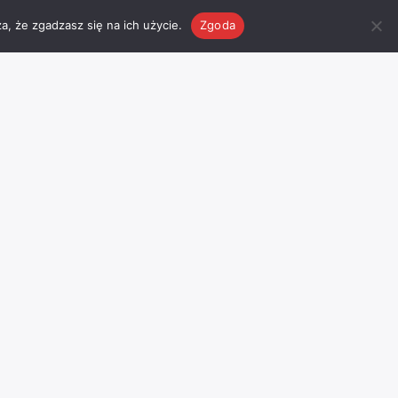
a, że zgadzasz się na ich użycie.
Zgoda
Pogoda
Facebook
Odwiedź nasz profil na
facebook
’u
I
Chojnice