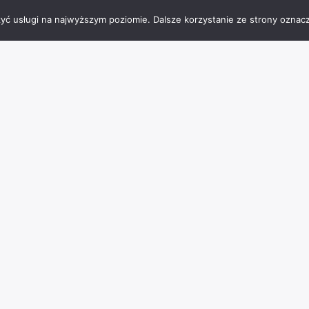
zyć usługi na najwyższym poziomie. Dalsze korzystanie ze strony oznacz
Tagi miejsc
Charzykowy
architektura
atrakcje
Bachorze
BMX
burgery
Chojnice
jezioro
frytki
hotel
falafel
interaktywna podłoga
JezioroCharzykowskie
Jeziro Charzykowskie
kąpieliskostrzeżone
park
muzeum
laserowypaintball
lody
masaże
ognisko
paintball
placzabaw
pomost
parkwodny
piwo
polenamiotowe
pomnik
rzeźba
punktwidokowy
rejs
restauracja
rowerywodne
rozrywka
Rytel