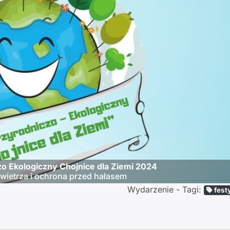
o Ekologiczny Chojnice dla Ziemi 2024
ietrza i ochrona przed hałasem
Wydarzenie - Tagi:
fest