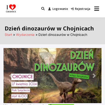
Przejdź
do
Logowanie
Rejestracja
Miejsca które warto odwiedzić.
I Love Chojnice
treści
Dzień dinozaurów w Chojnicach
Start
Wydarzenia
Dzień dinozaurów w Chojnicach
Poprzednie
Nastę