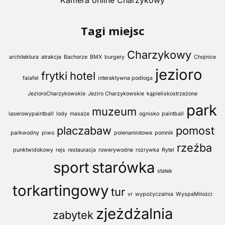
Tagi miejsc
Charzykowy
architektura
atrakcje
Bachorze
BMX
burgery
Chojnice
jezioro
frytki
hotel
falafel
interaktywna podłoga
JezioroCharzykowskie
Jeziro Charzykowskie
kąpieliskostrzeżone
park
muzeum
laserowypaintball
lody
masaże
ognisko
paintball
placzabaw
pomost
parkwodny
piwo
polenamiotowe
pomnik
rzeźba
punktwidokowy
rejs
restauracja
rowerywodne
rozrywka
Rytel
sport
starówka
statek
torkartingowy
tur
vr
wypożyczalnia
WyspaMiłości
zjeżdżalnia
zabytek