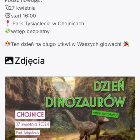
Podsumowując:
🗓27 kwietnia
start 16:00
Park Tysiąclecia w Chojnicach
wstęp bezpłatny
Ten dzień na długo utkwi w Waszych głowach!
Zdjęcia