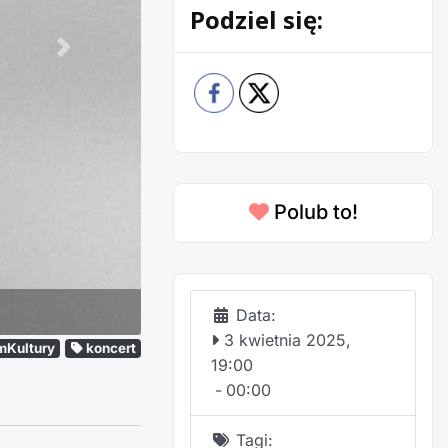
Podziel się:
Następne
Polub to!
Data:
3 kwietnia 2025,
mKultury
koncert
19:00
-
00:00
Tagi: