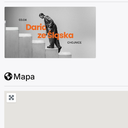
Daria ze Śląska w Chojnicach
Mapa