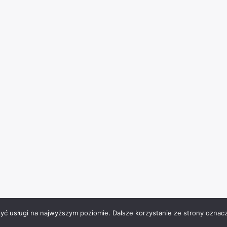
zyć usługi na najwyższym poziomie. Dalsze korzystanie ze strony oznacz