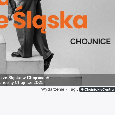
a ze Śląska w Chojnicach
oncerty Chojnice 2025
Wydarzenie - Tagi:
ChojnickieCentru