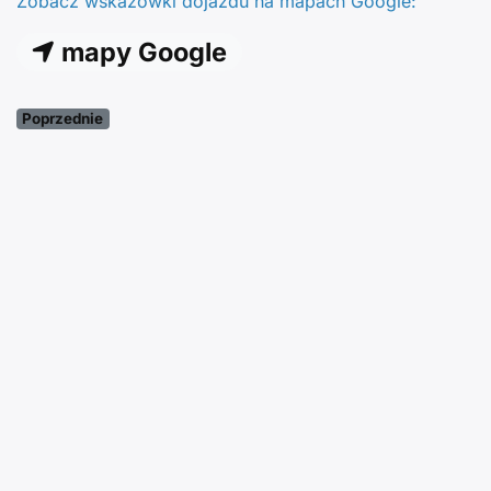
Zobacz wskazówki dojazdu na mapach Google:
mapy Google
Poprzednie