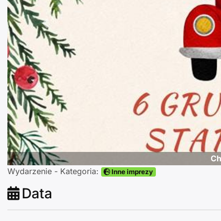
Poprzednie
Ch
Wydarzenie - Kategoria:
Inne imprezy
Data