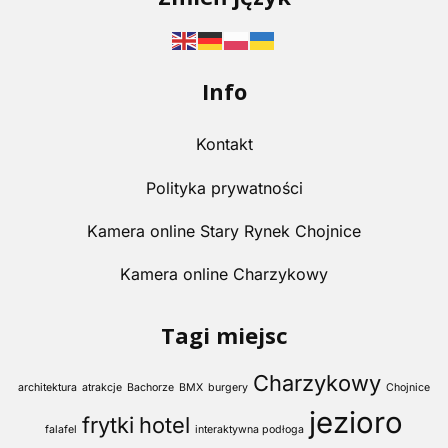
Info
Kontakt
Polityka prywatności
Kamera online Stary Rynek Chojnice
Kamera online Charzykowy
Tagi miejsc
Charzykowy
architektura
atrakcje
Bachorze
BMX
burgery
Chojnice
jezioro
frytki
hotel
falafel
interaktywna podłoga