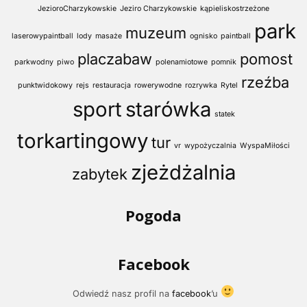
JezioroCharzykowskie
Jeziro Charzykowskie
kąpieliskostrzeżone
park
muzeum
laserowypaintball
lody
masaże
ognisko
paintball
placzabaw
pomost
parkwodny
piwo
polenamiotowe
pomnik
rzeźba
punktwidokowy
rejs
restauracja
rowerywodne
rozrywka
Rytel
sport
starówka
statek
torkartingowy
tur
vr
wypożyczalnia
WyspaMiłości
zjeżdżalnia
zabytek
Pogoda
Facebook
Odwiedź nasz profil na
facebook
’u