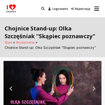
Przejdź
do
Logowanie
Rejestracja
Miejsca które warto odwiedzić.
I Love Chojnice
treści
Chojnice Stand-up: Olka
Szczęśniak ''Skąpiec poznawczy"
Start
Wydarzenia
Chojnice Stand-up: Olka Szczęśniak ”Skąpiec poznawczy”
Poprzednie
Nastę