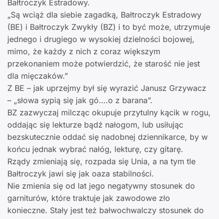
Bałtroczyk Estradowy.
„Są wciąż dla siebie zagadką, Bałtroczyk Estradowy
(BE) i Bałtroczyk Zwykły (BZ) i to być może, utrzymuje
jednego i drugiego w wysokiej dzielności bojowej,
mimo, że każdy z nich z coraz większym
przekonaniem może potwierdzić, że starość nie jest
dla mięczaków.”
Z BE – jak uprzejmy był się wyrazić Janusz Grzywacz
– „słowa sypią się jak gó….o z barana”.
BZ zazwyczaj milcząc okupuje przytulny kącik w rogu,
oddając się lekturze bądź nałogom, lub usiłując
bezskutecznie oddać się nadobnej dziennikarce, by w
końcu jednak wybrać nałóg, lekturę, czy gitarę.
Rządy zmieniają się, rozpada się Unia, a na tym tle
Bałtroczyk jawi się jak oaza stabilności.
Nie zmienia się od lat jego negatywny stosunek do
garniturów, które traktuje jak zawodowe zło
konieczne. Stały jest też bałwochwalczy stosunek do