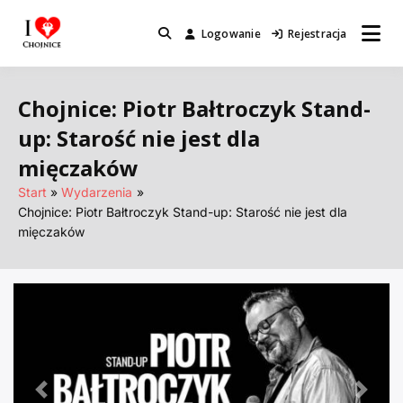
Przejdź
do
Logowanie
Rejestracja
Miejsca które warto odwiedzić.
I Love Chojnice
treści
Chojnice: Piotr Bałtroczyk Stand-
up: Starość nie jest dla
mięczaków
Start
Wydarzenia
Chojnice: Piotr Bałtroczyk Stand-up: Starość nie jest dla
mięczaków
Poprzednie
Nastę