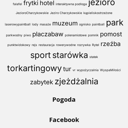
jezioro
frytki
hotel
falafel
interaktywna podłoga
JezioroCharzykowskie
Jeziro Charzykowskie
kąpieliskostrzeżone
park
muzeum
laserowypaintball
lody
masaże
ognisko
paintball
placzabaw
pomost
parkwodny
piwo
polenamiotowe
pomnik
rzeźba
punktwidokowy
rejs
restauracja
rowerywodne
rozrywka
Rytel
sport
starówka
statek
torkartingowy
tur
vr
wypożyczalnia
WyspaMiłości
zjeżdżalnia
zabytek
Pogoda
Facebook