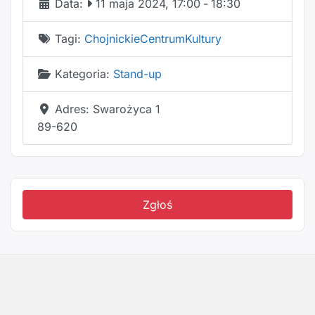
Data:
11 maja 2024, 17:00
-
18:30
Tagi:
ChojnickieCentrumKultury
Kategoria:
Stand-up
Adres:
Swarożyca 1
89-620
Zgłoś