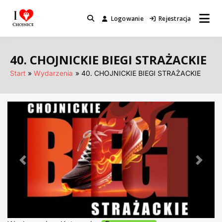
Przejdź
do
Logowanie
Rejestracja
Miejsca które warto odwiedzić.
I Love Chojnice
treści
40. CHOJNICKIE BIEGI STRAŻACKIE
Start
Wydarzenia
40. CHOJNICKIE BIEGI STRAŻACKIE
Poprzednie
Nastę