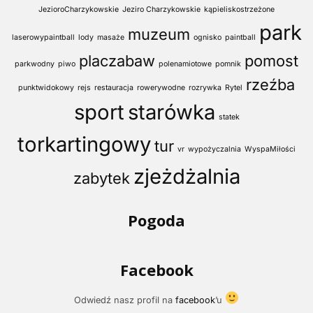
JezioroCharzykowskie
Jeziro Charzykowskie
kąpieliskostrzeżone
park
muzeum
laserowypaintball
lody
masaże
ognisko
paintball
placzabaw
pomost
parkwodny
piwo
polenamiotowe
pomnik
rzeźba
punktwidokowy
rejs
restauracja
rowerywodne
rozrywka
Rytel
sport
starówka
statek
torkartingowy
tur
vr
wypożyczalnia
WyspaMiłości
zjeżdżalnia
zabytek
Pogoda
Facebook
Odwiedź nasz profil na
facebook
’u