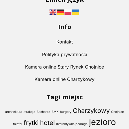
Info
Kontakt
Polityka prywatności
Kamera online Stary Rynek Chojnice
Kamera online Charzykowy
Tagi miejsc
Charzykowy
architektura
atrakcje
Bachorze
BMX
burgery
Chojnice
jezioro
frytki
hotel
falafel
interaktywna podłoga